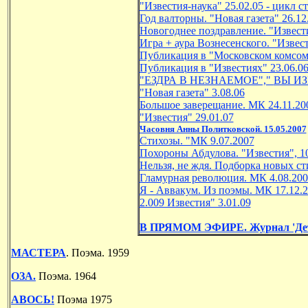
"Известия-наука" 25.02.05 - цикл с
Год валторны. "Новая газета" 26.12
Новогоднее поздравление. "Извести
Игра + аура Вознесенского. "Извест
Публикация в "Московском комсомо
Публикация в "Известиях" 23.06.06
"ЕЗДРА В НЕЗНАЕМ
ОЕ","
ВЫ ИЗ
"Новая газета" 3.08.06
Большое заверещание. МК 24.11.20
"Известия" 29.01.07
Часовня Анны Политковской. 15.05.2007
Стихозы. "МК 9.07.2007
Похороны Абдулова. "Известия", 10
Н
ельзя, не ждя. Подборка новых ст
Гламурная революция. МК 4.08.200
Я - Аввакум. Из поэмы. МК 17.12.
2.009 Известия" 3.01.09
В ПРЯМОМ ЭФИРЕ. Журнал 'Дети Р
МАСТЕРА
. Поэма. 1959
ОЗА.
Поэма. 1964
АВОСЬ!
Поэма 1975