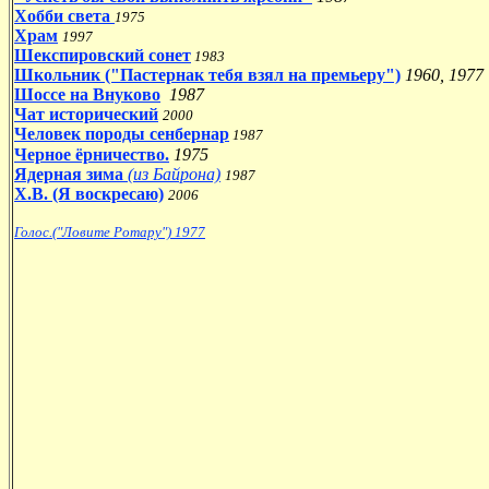
Хобби света
1975
Храм
1997
Шекспировский сонет
1983
Школьник ("Пастернак тебя взял на премьеру")
1960, 1977
Шоссе на Внуково
1987
Чат исторический
2000
Человек породы сенбернар
1987
Черное ёрничество.
1975
Ядерная зима
(из Байрона)
1987
Х.В. (Я воскресаю)
2006
Голос.("Ловите Ротару") 1977