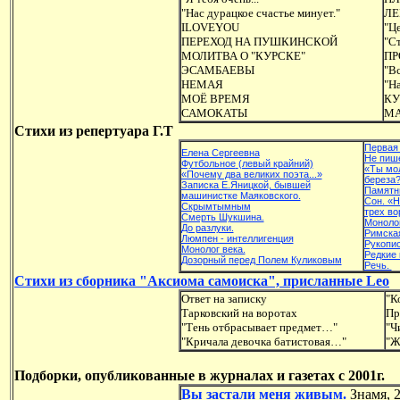
"Нас дурацкое счастье минует."
ЛЕ
ILOVEYOU
"Це
ПЕРЕХОД НА ПУШКИНСКОЙ
"Ст
МОЛИТВА О "КУРСКЕ"
ПР
ЭСАМБАЕВЫ
"Вс
НЕМАЯ
"Н
МОЁ ВРЕМЯ
КУ
САМОКАТЫ
МА
Стихи из репертуара Г.Т
Первая
Елена Сергеевна
Не пиш
Футбольное
(левый крайний)
«Ты мол
«Почему два великих поэта...»
береза?
Записка Е.Яницкой, бывшей
Памятн
машинистке Маяковского.
Сон. «Н
Скрымтымным
трех во
Смерть Шукшина.
Монолог
До разлуки.
Римска
Люмпен - интеллигенция
Рукопис
Монолог века.
Редкие 
Дозорный перед Полем Куликовым
Речь.
Стихи из сборника "Аксиома самоиска", присланные Leo
Ответ на записку
"К
Тарковский на воротах
Пр
"Тень отбрасывает предмет…"
"Ч
"Кричала девочка батистовая…"
"Ж
Подборки, опубликованные в журналах и газетах с 2001г.
Вы застали меня живым.
Знамя, 