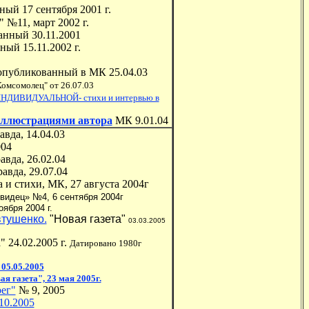
ный 17 сентября 2001 г.
" №11, март 2002 г.
анный 30.11.2001
ный 15.11.2002 г.
 опубликованный в МК 25.04.03
омсомолец" от 26.07.03
ДИВИДУАЛЬНОЙ- стихи и интервью в
 иллюстрациями автора
МК 9.01.04
вда, 14.04.03
004
вда, 26.02.04
вда, 29.07.04
а и стихи, МК, 27 августа 2004г
идец» №4, 6 сентября 2004г
ября 2004 г.
втушенко.
"Новая газета"
03.03.2005
а"
24.02.2005 г.
Датировано 1980г
05.05.2005
азета", 23 мая 2005г.
ег"
№ 9, 2005
10.2005