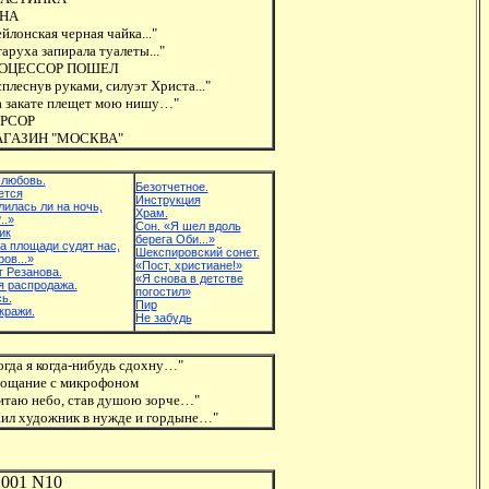
НА
йлонская черная чайка..."
аруха запирала туалеты..."
ОЦЕССОР ПОШЕЛ
плеснув руками, силуэт Христа..."
а закате плещет мою нишу…"
РСОР
ГАЗИН "МОСКВА"
 любовь.
Безотчетное.
ется
Инструкция
илась ли на ночь,
Храм.
..»
Сон. «Я шел вдоль
ик
берега Оби...»
а площади судят нас,
Шекспировский сонет.
ров...»
«Пост, христиане!»
 Резанова.
«Я снова в детстве
я распродажа.
погостил»
ь.
Пир
кражи.
Не забудь
огда я когда-нибудь сдохну…"
ощание с микрофоном
итаю небо, став душою зорче…"
ил художник в нужде и гордыне…"
2001 N10