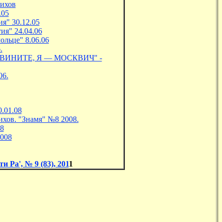
тихов
.05
я" 30.12.05
ия" 24.04.06
льце" 8.06.06
.
ВИНИТЕ, Я — МОСКВИЧ" -
06.
.01.08
ихов. "Знамя" №8 2008.
8
2008
а', № 9 (83), 201
1