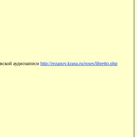
овской аудиозаписи
http://rezanov.krasu.ru/roses/libretto.php