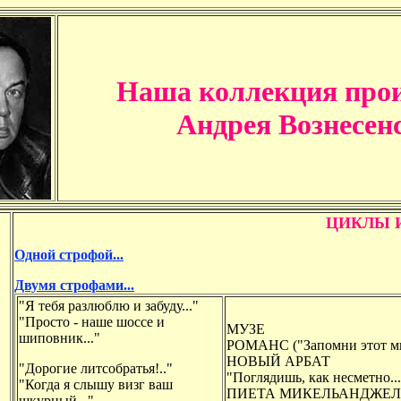
Наша коллекция про
Андрея Вознесен
ЦИКЛЫ 
Одной строфой...
Двумя строфами...
"Я тебя разлюблю и забуду..."
"Просто - наше шоссе и
МУЗЕ
шиповник..."
РОМАНС ("Запомни этот миг
НОВЫЙ АРБАТ
"Дорогие литсобратья!.."
"Поглядишь, как несметно...
"Когда я слышу визг ваш
ПИЕТА МИКЕЛЬАНДЖЕ
шкурный..."