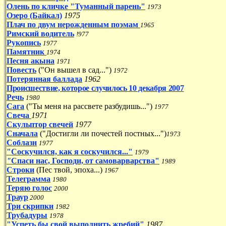
Олень по кличке "Туманный парень"
1973
Озеро (Байкал)
1975
Плач по двум нерожденным поэмам
1965
Римский водитель
!977
Рукопись
1977
Памятник
1974
Песня акына
1971
Повесть
("
Он вышел в сад..
.")
1972
Потерянная баллада
1962
Происшествие, которое случилось 10 декабря 2007
Речь
1980
Сага
("
Ты меня на рассвете разбудишь
...")
1977
Свеча
1971
Скульптор свечей
1977
Сначала
("
Достигли ли почестей постных..
.")
1973
Соблазн
1977
"Соскучился, как я соскучился..."
1979
"
Спаси нас, Господи, от самоварварства
"
1989
Строки
(Пес твой, эпоха...)
1967
Телеграмма
1980
Теряю голос
2000
Траур
2000
Три скрипки
1982
Трубадуры
1978
"Успеть бы свой выполнить жребий"
1987