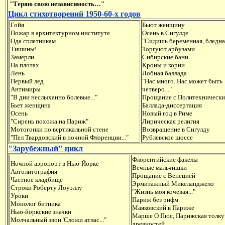
"Теряю свою независимость…"
Цикл стихотворений 1950-60-х годов
Гойя
Бьют женщину
Пожар в архитектурном институте
Осень в Сигулде
Ода сплетникам
"Сидишь беременная, бледная
Тишины!
Торгуют арбузами
Замерли
Сибирские бани
На плотах
Кроны и корни
Лень
Лобная баллада
Первый лед
"Нас много. Нас может быть
Антимиры
четверо..."
"В дни неслыханно болевые..."
Прощание с Политехническ
Бьет женщина
Баллада-диссертация
Осень
Новый год в Риме
"Сирень похожа на Париж"
Лирическая религия
Мотогонки по вертикальной стене
Возвращение в Сигулду
"Пел Твардовский в ночной Флоренции..."
Рублевское шоссе
"Зарубежный" цикл
Флорентийские факелы
Ночной аэропорт в Нью-Йорке
Вечные мальчишки
Автолитография
Прощание с Венецией
Частное кладбище
Эрмитажный Микеланджело
Строки Роберту Лоуэллу
"Жизнь моя кочевая..."
Уроки
Париж без рифм
Монолог битника
Маяковский в Париже
Нью-йоркские значки
Марше О Пюс, Парижская толку
Молчальный звон"Сложи атлас..."
древностей