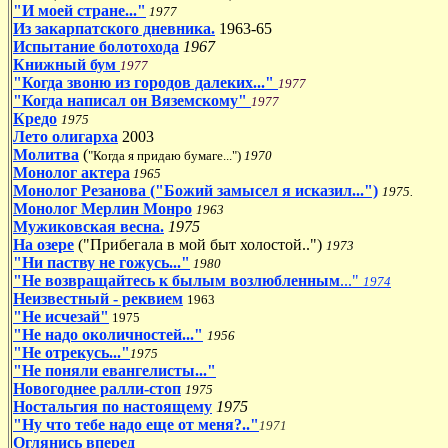
"И моей стране..."
1977
Из закарпатского дневника.
1963-65
Испытание болотохода
1967
Книжный бум
1977
"Когда звоню из городов далеких..."
1977
"Когда написал он Вяземскому"
1977
Кредо
1975
Лето олигарха
2003
Молитва
(
"Когда я придаю бумаге...")
1970
Монолог актера
1965
Монолог Резанова ("Божий замысел я исказил...")
1975.
Монолог Мерлин Монро
1963
Мужиковская весна.
1975
На озере
("
Прибегала в мой быт холостой
..")
1973
"Ни паству не гожусь..."
1980
"Не возвращайтесь к былым возлюбленным
..."
1974
Неизвестный - реквием
1963
"Не исчезай"
1975
"Не надо околичностей..."
1956
"Не отрекусь..."
1975
"Не поняли евангелисты..."
Новогоднее ралли-стоп
1975
Ностальгия по настоящему
1975
"Ну что тебе надо еще от меня?.."
1971
Оглянись вперед