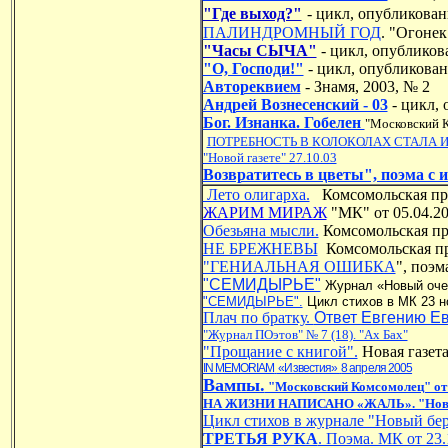
"Где выход?"
- цикл, опубликован
ПАЛИНДРОМНЫЙ ГОД
. "Огонек
"Часы СЫЧА"
- цикл, опубликов
"О, Господи!"
- цикл, опубликован
Автореквием
- Знамя, 2003, № 2
Андрей Вознесенский - 03
- цикл,
Бог. Изнанка. Гобелен
"Московский К
ПОТРЕБНОСТЬ В КОЛОКОЛАХ СТАЛА ИН
"Новой газете" 27.10.03
Возвратитесь в цветы", поэма с
Лето олигарха.
Комсомольская пра
Ж
АРИМ МИРАЖ
"МК" от 05.04.2
Обезьяна мысли.
Комсомольская пра
НЕ БРЕЖНЕВЫ
Комсомольская пра
"ГЕНИАЛЬНАЯ ОШИБКА
", поэм
"СЕМИДЫРЬЕ"
Журнал «Новый очев
"СЕМИДЫРЬЕ".
Цикл стихов в МК 23 но
Плач по братку
.
Ответ Евгению Е
"Журнал ПОэтов" № 7 (18). "Ах Бах"
"Прощание с книгой".
Новая газет
IN MEMORIAM
«Известия»
8 апреля 2005
Вампы.
"Московский Комсомолец" от 
НА ЖИЗНИ НАПИСАНО «ЖАЛЬ». "Новая г
Цикл стихов в журнале "Новый бер
ТРЕТЬЯ РУКА
. Поэма. МК от 23.