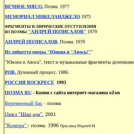
ВЕЧНОЕ МЯСО.
Поэма. 1977
МЕМОРИАЛ МИКЕЛАНДЖЕЛО
1975
ФРАГМЕНТЫ И ЛИРИЧЕСКИЕ ОТСТУПЛЕНИЯ
"АНДРЕЙ ПОЛИСАДОВ"
1979
ИЗ ПОЭМЫ
АНДРЕЙ ПОЛИСАДОВ
. Поэма. 1979
Из либретто оперы "Юнона и "Авось!"
"
"Юнона и Авось", текст и музыкальные фрагменты доленком
РОВ.
Духовный процесс. 1986.
РОССИЯ ВОСКРЕСЕ
1993
ПОЭМА RU
- Копия с сайта интернет-магазина oZon
Беременный бас
-
поэма
Ц
икл "Шар ада"
.
2001
"Компра"
- поэма. 1996
Прислана Марией М.