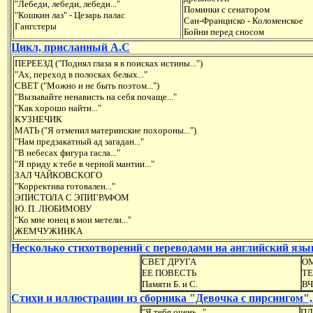
"Лебеди, лебеди, лебеди..."
Поминки с сенатором
"Кошкин лаз" - Цезарь палас
Сан-Франциско - Коломенское
Гангстеры
Бойни перед сносом
Цикл, присланный А.С
ПЕРЕЕЗД ("Поднял глаза я в поисках истины...")
"Ах, переход в полосках белых..."
СВЕТ ("Можно и не быть поэтом...")
"Вызывайте ненависть на себя почаще..."
"Как хорошо найти..."
КУЗНЕЧИК
МАТЬ ("Я отменил материнские похороны...")
"Нам предзакатный ад загадан..."
"В небесах фигура гасла..."
"Я приду к тебе в черной мантии..."
ЗАЛ ЧАЙКОВСКОГО
"Корректива готовален..."
ЭПИСТОЛА С ЭПИГРАФОМ
Ю. П. ЛЮБИМОВУ
"Ко мне юнец в мои метели..."
ЖЕМЧУЖИНКА
Несколько стихотворений с переводами на английский язы
СВЕТ ДРУГА
ОМ
ЕЕ ПОВЕСТЬ
ТЕ
Памяти Б. и С.
ВЧ
Стихи и иллюстрации из сборника "Девочка с пирсингом",
"Я тебя очень..."
ПЛ