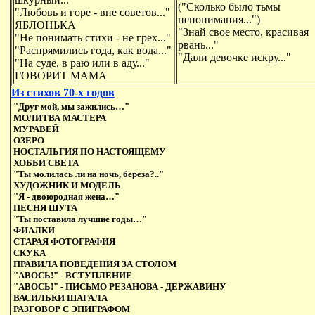
("Сколько было тьмы
"Любовь и горе - вне советов..."
непонимания...")
ЯБЛОНЬКА
"Знай свое место, красивая
"Не понимать стихи - не грех..."
рвань..."
"Распрямились года, как вода..."
"Дали девочке искру..."
"На суде, в раю или в аду..."
ГОВОРИТ МАМА
Из стихов 70-х годов
"Друг мой, мы зажились…"
МОЛИТВА МАСТЕРА
МУРАВЕЙ
ОЗЕРО
НОСТАЛЬГИЯ ПО НАСТОЯЩЕМУ
ХОББИ СВЕТА
"Ты молилась ли на ночь, береза?.."
ХУДОЖНИК И МОДЕЛЬ
"Я - двоюродная жена…"
ПЕСНЯ ШУТА
"Ты поставила лучшие годы…"
ФИАЛКИ
СТАРАЯ ФОТОГРАФИЯ
СКУКА
ПРАВИЛА ПОВЕДЕНИЯ ЗА СТОЛОМ
"АВОСЬ!" - ВСТУПЛЕНИЕ
"АВОСЬ!" - ПИСЬМО РЕЗАНОВА - ДЕРЖАВИНУ
ВАСИЛЬКИ ШАГАЛА
РАЗГОВОР С ЭПИГРАФОМ