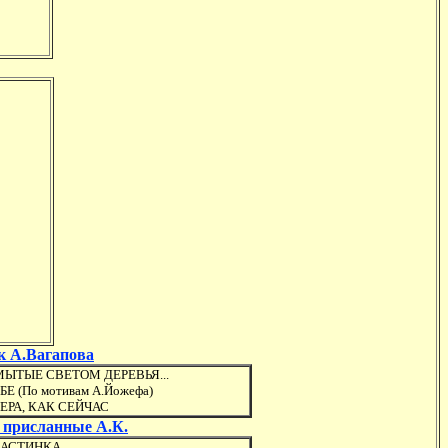
к А.Вагапова
ЫТЫЕ СВЕТОМ ДЕРЕВЬЯ...
БЕ (По мотивам А.Йожефа)
ЕРА, КАК СЕЙЧАС
 присланные А.К.
АСТИНКА