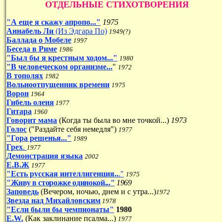
ОТДЕЛЬНЫЕ СТИХОТВОРЕНИЯ
"А еще я скажу апропо..."
1975
Аннабель Ли
(Из Эдгара По)
1949(?)
Баллада о Мобеле
1997
Беседа в Риме
1986
"Был бы я крестным ходом..."
1980
"В человеческом организме...
"
1972
В тополях
1982
Вольноотпущенник времени
1975
Ворон
1964
Гибель оленя
1977
Гитара
1960
Говорит мама
(
Когда ты была во мне точкой...)
1973
Голос
("Раздайте себя немедля")
1977
"Гора решенья..."
1989
Грех
.
1977
Демонстрация
языка
2002
Е.В.Ж
1977
"Есть русская интеллигенция..
."
1975
"Живу
в
сторожке
одинокой..."
1969
Заповедь
(
Вечером, ночью, днем и с утра...
)
1972
Звезда над Михайловским
1978
"Если были бы чемпионаты"
1980
E.W.
(
Как заклинание псалма...)
1977