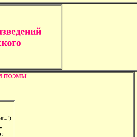
изведений
ского
И ПОЭМЫ
...")
"
ЛО