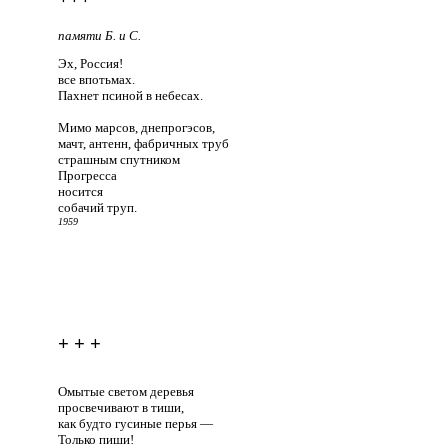
памяти Б. и С.
Эх, Россия!
все впотьмах.
Пахнет псиной в небесах.
Мимо марсов, днепрогэсов,
мачт, антенн, фабричных труб
страшным спутником
Прогресса
носится
собачий труп.
1959
+ + +
Омытые светом деревья
просвечивают в тиши,
как будто гусиные перья —
Только пиши!