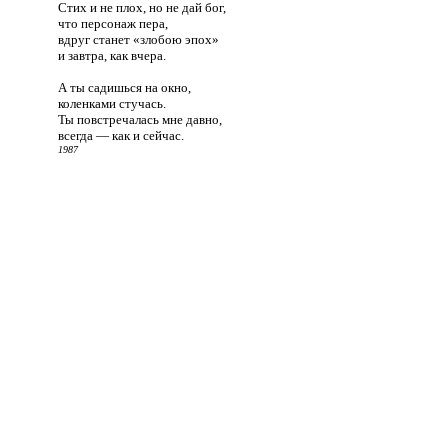
Стих и не плох, но не дай бог,
что персонаж пера,
вдруг станет «злобою эпох»
и завтра, как вчера.
А ты садишься на окно,
коленками стучась.
Ты повстречалась мне давно,
всегда — как и сейчас.
1987