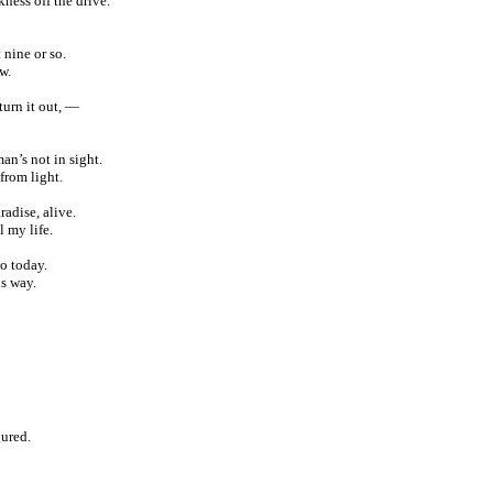
ness off the drive.
 nine or so.
w.
turn it out, —
an’s not in sight.
from light.
aradise, alive.
l my life.
so today.
s way.
gured.