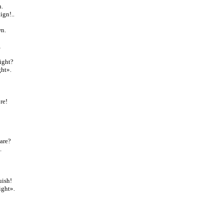
n.
ign!..
wn.
,
light?
ght».
re!
 are?
.
uish!
ight».