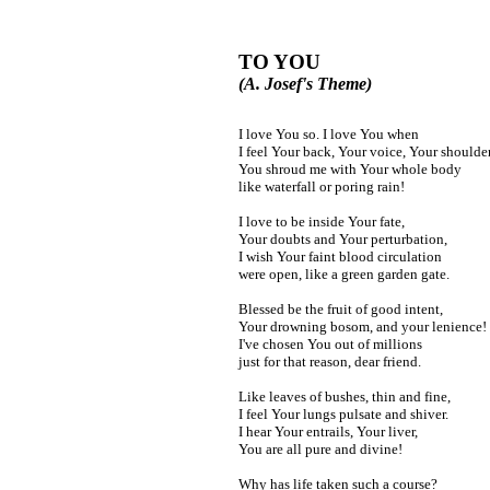
TO YOU
(A. Josef's Theme)
I love You so. I love You when
I feel Your back, Your voice, Your shoulder
You shroud me with Your whole body
like waterfall or poring rain!
I love to be inside Your fate,
Your doubts and Your perturbation,
I wish Your faint blood circulation
were open, like a green garden gate.
Blessed be the fruit of good intent,
Your drowning bosom, and your lenience!
I've chosen You out of millions
just for that reason, dear friend.
Like leaves of bushes, thin and fine,
I feel Your lungs pulsate and shiver.
I hear Your entrails, Your liver,
You are all pure and divine!
Why has life taken such a course?