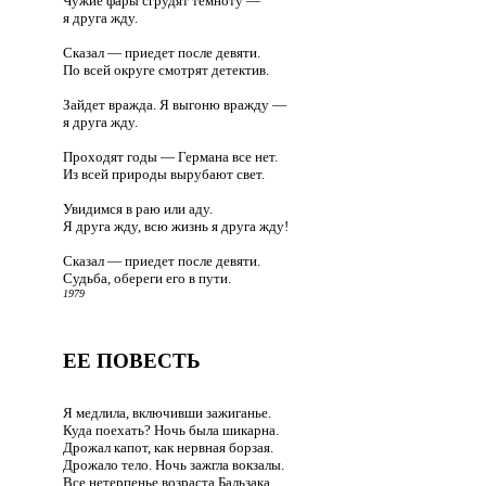
Чужие фары сгрудят темноту —
я друга жду.
Сказал — приедет после девяти.
По всей округе смотрят детектив.
Зайдет вражда. Я выгоню вражду —
я друга жду.
Проходят годы — Германа все нет.
Из всей природы вырубают свет.
Увидимся в раю или аду.
Я друга жду, всю жизнь я друга жду!
Сказал — приедет после девяти.
Судьба, обереги его в пути.
1979
ЕЕ ПОВЕСТЬ
Я медлила, включивши зажиганье.
Куда поехать? Ночь была шикарна.
Дрожал капот, как нервная борзая.
Дрожало тело. Ночь зажгла вокзалы.
Все нетерпенье возраста Бальзака