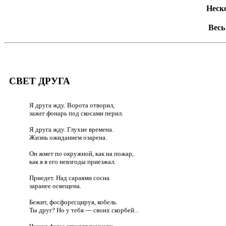
Неск
Весь
СВЕТ ДРУГА
Я друга жду. Ворота отворил,
зажег фонарь под скосами перил.
Я друга жду. Глухие времена.
Жизнь ожиданием озарена.
Он жмет по окружной, как на пожар,
как я в его невзгоды приезжал.
Приедет. Над сараями сосна
заранее освещена.
Бежит, фосфоресцируя, кобель.
Ты друг? Но у тебя — своих скорбей...