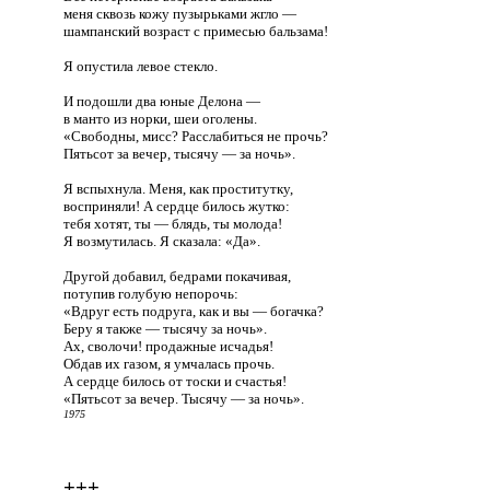
меня сквозь кожу пузырьками жгло —
шампанский возраст с примесью бальзама!
Я опустила левое стекло.
И подошли два юные Делона —
в манто из норки, шеи оголены.
«Свободны, мисс? Расслабиться не прочь?
Пятьсот за вечер, тысячу — за ночь».
Я вспыхнула. Меня, как проститутку,
восприняли! А сердце билось жутко:
тебя хотят, ты — блядь, ты молода!
Я возмутилась. Я сказала: «Да».
Другой добавил, бедрами покачивая,
потупив голубую непорочь:
«Вдруг есть подруга, как и вы — богачка?
Беру я также — тысячу за ночь».
Ах, сволочи! продажные исчадья!
Обдав их газом, я умчалась прочь.
А сердце билось от тоски и счастья!
«Пятьсот за вечер. Тысячу — за ночь».
1975
+++