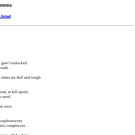
апова
.html
e gate’s unlocked.
 walk.
 times are dull and tough.
ad, at full speed,
n need.
 at once,
.
phosphorescent.
 not complacent...