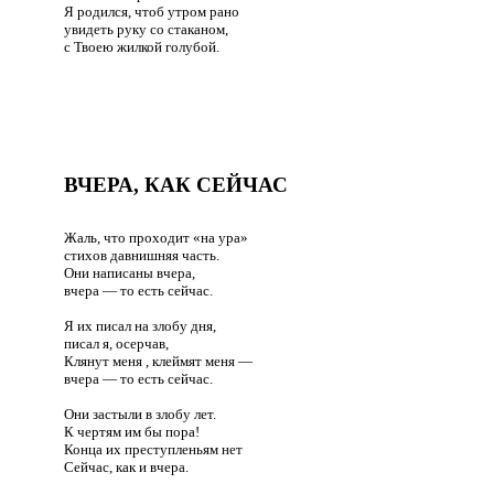
Я родился, чтоб утром рано
увидеть руку со стаканом,
с Твоею жилкой голубой.
ВЧЕРА, КАК СЕЙЧАС
Жаль, что проходит «на ура»
стихов давнишняя часть.
Они написаны вчера,
вчера — то есть сейчас.
Я их писал на злобу дня,
писал я, осерчав,
Клянут меня , клеймят меня —
вчера — то есть сейчас.
Они застыли в злобу лет.
К чертям им бы пора!
Конца их преступленьям нет
Сейчас, как и вчера.