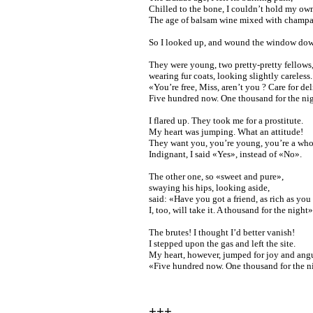
Chilled to the bone, I couldn’t hold my ow
The age of balsam wine mixed with champa
So I looked up, and wound the window do
They were young, two pretty-pretty fellows
wearing fur coats, looking slightly careless.
«You’re free, Miss, aren’t you ? Care for de
Five hundred now. One thousand for the ni
I flared up. They took me for a prostitute.
My heart was jumping. What an attitude!
They want you, you’re young, you’re a who
Indignant, I said «Yes», instead of «No».
The other one, so «sweet and pure»,
swaying his hips, looking aside,
said: «Have you got a friend, as rich as you
I, too, will take it. A thousand for the night»
The brutes! I thought I’d better vanish!
I stepped upon the gas and left the site.
My heart, however, jumped for joy and ang
«Five hundred now. One thousand for the n
+++