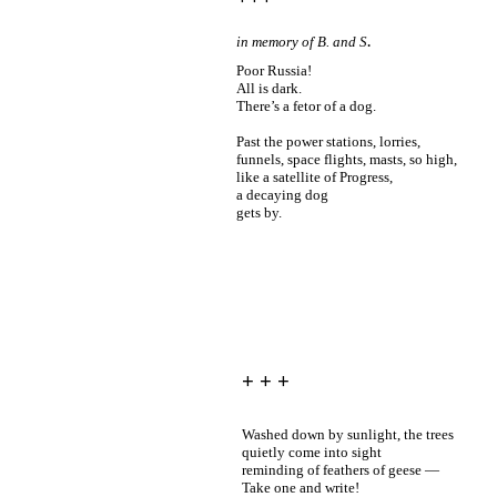
.
in memory of B. and S
Poor Russia!
All is dark.
There’s a fetor of a dog.
Past the power stations, lorries,
funnels, space flights, masts, so high,
like a satellite of Progress,
a decaying dog
gets by.
+ + +
Washed down by sunlight, the trees
quietly come into sight
reminding of feathers of geese —
Take one and write!