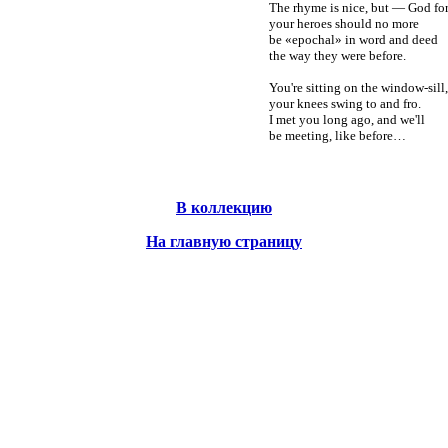
The rhyme is nice, but — God fo
your heroes should no more
be «epochal» in word and deed
the way they were before.
You're sitting on the window-sill,
your knees swing to and fro.
I met you long ago, and we'll
be meeting, like before…
В коллекцию
На главную страницу