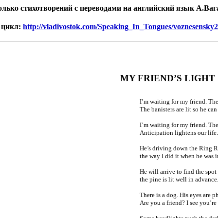
олько стихотворений с переводами на английский язык А.Ваг
 цикл:
http://vladivostok.com/Speaking_In_Tongues/voznesensky2
MY FRIEND’S LIGHT
I’m waiting for my friend. Th
The banisters are lit so he can
I’m waiting for my friend. The
Anticipation lightens our life.
He’s driving down the Ring Ro
the way I did it when he was i
He will arrive to find the spot
the pine is lit well in advance
There is a dog. His eyes are 
Are you a friend? I see you’re