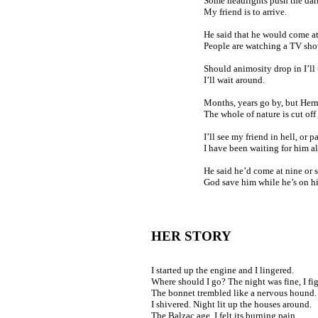
Some headlights push the dark
My friend is to arrive.
He said that he would come at
People are watching a TV sho
Should animosity drop in I’ll 
I’ll wait around.
Months, years go by, but Herm
The whole of nature is cut off 
I’ll see my friend in hell, or p
I have been waiting for him al
He said he’d come at nine or 
God save him while he’s on hi
HER STORY
I started up the engine and I lingered.
Where should I go? The night was fine, I fi
The bonnet trembled like a nervous hound.
I shivered. Night lit up the houses around.
The Balzac age, I felt its burning pain,