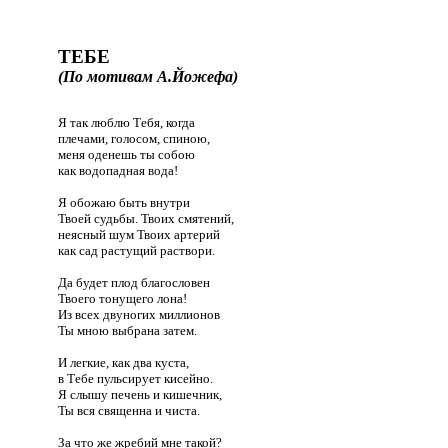
ТЕБЕ
(По мотивам А.Йожефа)
Я так люблю Тебя, когда
плечами, голосом, спиною,
меня оденешь ты собою
как водопадная вода!
Я обожаю быть внутри
Твоей судьбы. Твоих смятений,
неясный шум Твоих артерий
как сад растущий раствори.
Да будет плод благословен
Твоего тонущего лона!
Из всех двуногих миллионов
Ты мною выбрана затем.
И легкие, как два куста,
в Тебе пульсирует кисейно.
Я слышу печень и кишечник,
Ты вся священна и чиста.
За что же жребий мне такой?