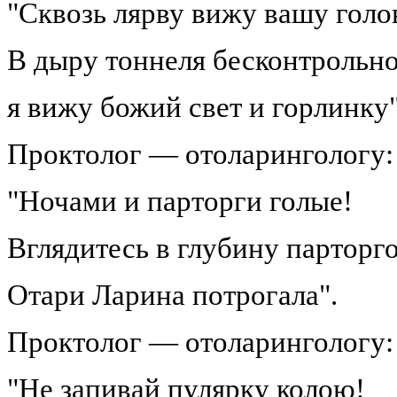
"Сквозь лярву вижу вашу голо
В дыру тоннеля бесконтрольн
я вижу божий свет и горлинку"
Проктолог — отоларингологу:
"Ночами и парторги голые!
Вглядитесь в глубину парторг
Отари Ларина потрогала".
Проктолог — отоларингологу:
"Не запивай пулярку колою!