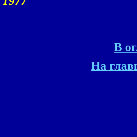
1977
В о
На глав