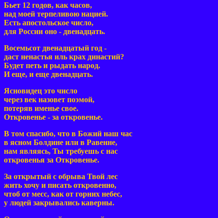
Бьет 12 годов, как часов,
над моей терпеливою нацией.
Есть апостольское число,
для России оно - двенадцать.
Восемьсот двенадцатый год -
даст ненастья иль крах династий?
Будет петь и рыдать народ.
И еще, и еще двенадцать.
Ясновидец это число
через век назовет поэмой,
потеряв именье свое.
Откровенье - за откровенье.
В том спасибо, что в Божий наш час
в ясном Болдине или в Равенне,
нам являясь, Ты требуешь с нас
откровенья за Откровенье.
За открытый с обрыва Твой лес
жить хочу и писать откровенно,
чтоб от месс, как от горних небес,
у людей закрывались каверны.