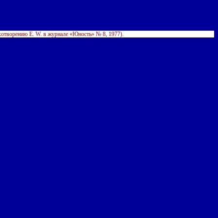
ихотворению
E. W. в журнале «Юность»
№ 8, 1977).