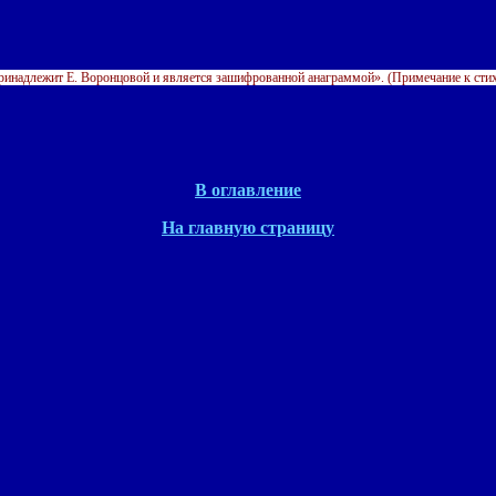
 принадлежит Е. Воронцовой и является зашифрованной анаграммой». (Примечание к ст
В оглавление
На главную страницу