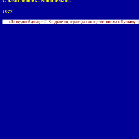
С нами любовь - Вобюлиманс.
1977
«По недавней догадке Л. Кондратенко, неразгаданная подпись письма к Пушкину