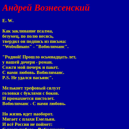
Андрей Вознесенский
E
.
W
.
Как заклинание псалма,
безумец, по полю несясь,
твердил он подпись из письма:
"
Wobulimans
" - "Вобюлиманс".
"Родной! Прошло осьмнадцать лет,
у нашей дочери - роман.
Сожги мой почерк и пакет.
С нами любовь. Вобюлиманс.
P
.
S
. Не удался пасьянс".
Мелькнет трефовый силуэт
головки с буклями с боков.
И промахнется пистолет.
Вобюлиманс - С нами любовь.
Но жизнь идет наоборот.
Мигает с плахи Емельян.
И всё Россия не поймет: