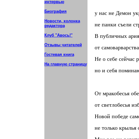
интервью
Биография
у нас не Демон ук
Новости, колонка
не панки съели ст
редактора
Клуб "Авось!"
В публичных ария
Отзывы читателей
от самоварварства
Гостевая книга
Не о себе сейчас 
На главную страницу
но и себя поминаю
От мракобесья обе
от светлобесья изб
Новой победе сам
не только крылья о