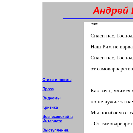
Андрей 
***
Спаси нас, Господ
Наш Рим не варва
Спаси нас, Господ
от самоварварства
Стихи и поэмы
Проза
Как заяц, мчимся
Видеомы
но не чужие за на
Критика
Мы погибаем от с
Вознесенский в
Интернете
- От самоварварст
Выступления,