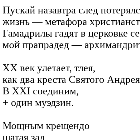
Пускай назавтра след потерялс
жизнь — метафора христианст
Гамадрилы
гадят
в церковке се
мой прапрадед — архимандрит
XX
век улетает, тлея,
как два креста Святого Андрея
В
XXI
соединим,
+ один муэдзин.
Мощным крещендо
шатая зал,