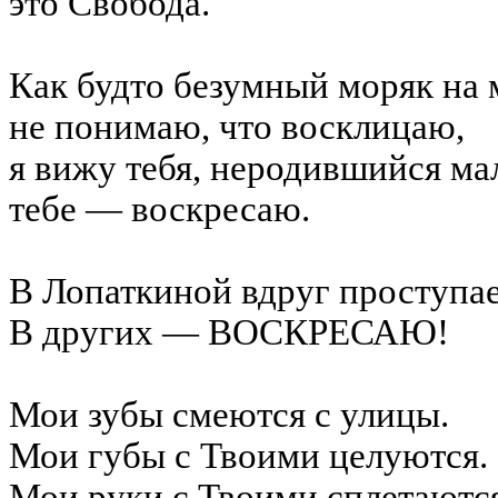
это Свобода.
Как будто безумный моряк на 
не понимаю, что восклицаю,
я вижу тебя,
неродившийся
мал
тебе — воскресаю.
В Лопаткиной вдруг проступа
В других — ВОСКРЕСАЮ!
Мои зубы смеются с улицы.
Мои губы с
Т
воими целуются.
Мои руки с
Т
воими сплетаютс