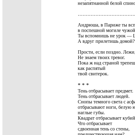
незапятнанной белой спин
……………………………
Андрюша, в Париже ты вс
в поспешной могиле чужой
Ты вспомнишь не урок — 
А вдруг прилетишь домой?
Прости, если поздно. Лежи,
Не знаем твоих тревог.
Пока ж над страной трепещ
как распятый
твой свитерок.
* * *
Тень отбрасывает предмет.
Тень отбрасывает людей.
Снопы темного света с асф
отбрасывают ноги, белую ю
наглые губы.
Квадрат отбрасывает кубий
Что отбрасывает
сдвоенная тень со стены,
предшествующая нам?