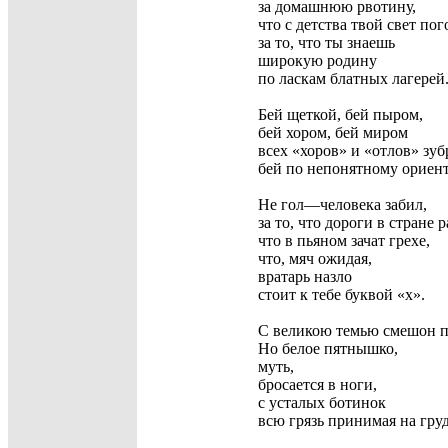
за домашнюю рвотину,
что с детства твой свет пог
за то, что ты знаешь
широкую родину
по ласкам блатных лагерей
Бей щеткой, бей пыром,
бей хором, бей миром
всех «хоров» и «отлов» зуб
бей по непонятному ориент
Не гол—человека забил,
за то, что дороги в стране р
что в пьяном зачат грехе,
что, мяч ожидая,
вратарь назло
стоит к тебе буквой «х».
С великою темью смешон п
Но белое пятнышко,
муть,
бросается в ноги,
с усталых ботинок
всю грязь принимая на груд