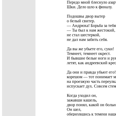
Передо мной блеснуло аза
Шки. Дело шло к финалу.
Подошвы двор вытер
о белый свитер.
— Андрюха! Борьба за тебя
— Ты был к нам жестокий,
не стал шестеркой,
не дал нам забить себя.
Да вы же убьете его, суки!
Темнеет, темнеет окрест.
И бывшие белые ноги и ру
летят, как андреевский крес
Да они и правда убьют его!
корешом — тот понимает м
на проезжую часть переулк
испускает дух. Совсем сте
Когда уходил он,
зажавши кашель,
двор понял, какой он больн
Он шел,
обернувшись к темени наш