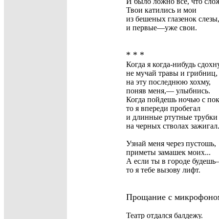
И было ложно все, что сло
Твои катились и мои
из бешеных глазенок слезы
и первые—уже свои.
* * *
Когда я когда-нибудь сдохну
не мучай травы и грибниц,
на эту последнюю хохму,
поняв меня,— улыбнись.
Когда пойдешь ночью
с по
то я впереди пробегал
и длинные ртутные трубки
на черных стволах зажигал
Узнай меня через пустошь,
приметы замашек моих...
А если ты в городе будеш
то я тебе вызову лифт.
Прощание с микрофоно
Театр отдался балдежу.