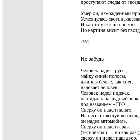
проступают следы от гвозд
Умер он, изможденный про
Усмехнулась скотина-звезда
И картину его не повесят.
Но картина висит без гвозд
1975
Не забудь
Человек надел трусы,
майку синей полосы,
джинсы белые, как снег,
надевает человек.
Человек надел пиджак,
на пиджак нагрудный знак
под названьем «ГТО».
Сверху он надел пальто.
На него, стряхнувши пыль,
он надел автомобиль.
Сверху он надел гараж
(тесноватый — но как раз!)
сверху он надел наш двор,