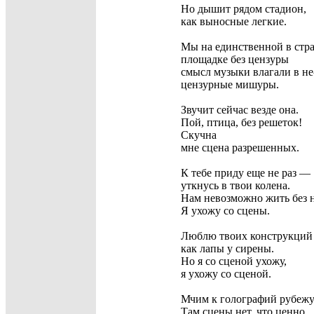
Но дышит рядом стадион,
как выносные легкие.
Мы на единственной в стр
площадке без цензуры
смысл музыки влагали в не
цензурные мишуры.
Звучит сейчас везде она.
Пой, птица,
без
решеток!
Скучна
мне сцена разрешенных.
К тебе приду еще не раз —
уткнусь в твои колена.
Нам невозможно жить без
н
Я
ухожу со сцены.
Люблю твоих конструкций 
как лапы у сирены.
Но я со сценой ухожу,
я ухожу со сценой.
Мчим к голографий рубежу
Там сцены нет, что ценно.