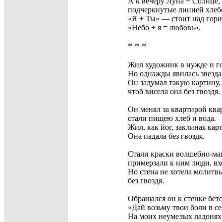
А к вечеру Луна + Солнце,
подчеркнутые линией хлеб
«Я + Ты» — стоит над гори
«Небо + я = любовь».
* * *
Жил художник в нужде и г
Но однажды явилась звезда
Он задумал такую картину,
чтоб висела она без гвоздя.
Он менял за квартирой ква
стали пищею хлеб и вода.
Жил, как йог, заклиная кар
Она падала без гвоздя.
Стали краски волшебно-ма
примерзали к ним люди, вх
Но стена не хотела молитв
без гвоздя.
Обращался он к стенке бет
«Дай возьму твои боли в се
На моих неумелых ладонях