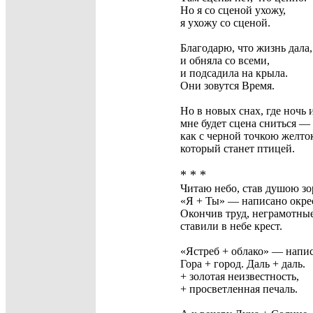
Но я со сценой ухожу,
я ухожу со сценой.
Благодарю, что жизнь дала,
и обняла со всеми,
и подсадила на крыла.
Они зовутся Время.
Но в новых снах, где ночь
и
мне будет сцена сниться —
как с черной точкою желто
который станет птицей.
* * *
Читаю небо, став душою зо
«Я + Ты» — написано окрес
Окончив труд, неграмотные
ставили в небе крест.
«Ястреб + облако» — напис
Гора + город. Даль + даль.
+ золотая неизвестность,
+ просветленная печаль.