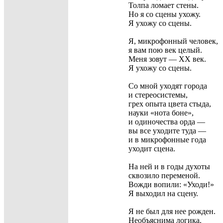
Толпа ломает стены.
Но я со сцены ухожу.
Я ухожу со сцены.
Я, микрофонный человек,
я вам пою век целый.
Меня зовут —
XX
век.
Я ухожу со сцены.
Со мной уходят города
и стереосистемы,
грех опыта цвета стыда,
науки «нота боне»,
и одиночества орда —
вы все уходите туда —
и в микрофонные года
уходит сцена.
На
ней и в годы духоты
сквозило переменой.
Вожди вопили: «Уходи!»
Я выходил на сцену.
Я не был для нее рожден.
Необъяснима логика.