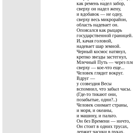
как ремень надел забор,
сверху он надел жену,
и вдобавок — не одну,
сверху весь микрорайон,
область надевает он.
Опоясался как рыцарь
государственной границей.
И, качая головой,
надевает шар земной.
Черный космос натянул,
крепко звезды застегнул,
Млечный Путь — через пле
сверху — кое-что еще...
Человек глядит вокруг.
Вдруг —
у созвездия Весы
вспомнил, что забыл часы.
(Где-то тикают они,
позабытые, одни?..)
Человек снимает страны,
и моря, и океаны,
и машину, и пальто.
Он без Времени — ничто,
Он стоит в одних трусах,
держит часики в руках.