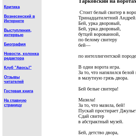
Тарковский на ворота
Критика
Стоит белый свитер в воро
Вознесенский в
Тринадцатилетний Андрей
Интернете
Бей, урка дворовый,
Бей, урка дворовый,
Выступления,
бутцей ворованной,
интервью
по белому свитеру
Биография
бей—
Новости, колонка
по интеллигентской породе
редактора
В одни ворота игра.
Клуб "Авось!"
За то, что напялился белой
Отзывы
в мазутную грязь двора.
читателей
Бей белые свитера!
Гостевая книга
Мазила!
На главную
страницу
За то, что мазила, бей!
Пускай простирает Джулье
Сдай свитер
в абстрактный музей.
Бей, детство двора,