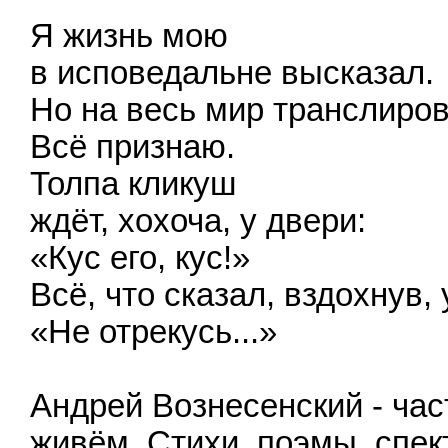
Я жизнь мою
в исповедальне высказал.
Но на весь мир транслиро
Всё признаю.
Толпа кликуш
ждёт, хохоча, у двери:
«Кус его, кус!»
Всё, что сказал, вздохнув,
«Не отрекусь...»
Андрей Вознесенский - час
живём. Стихи, поэмы, спект