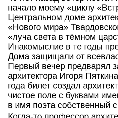
начало моему «циклу «Встр
Центральном доме архитек
«Нового мира» Твардовско
«луча света в тёмном царс
Инакомыслие в те годы пр
Дома защищали от всевлас
Первый вечер предварял 
архитектора Игоря Пяткина
года билет создал архитек
чистое поле с буквами им
в имя поэта собственный 
Когда-то профессор архите