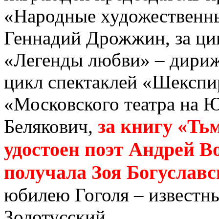
«Народные художественн
Геннадий Дрожжин, за ци
«Легенды любви» – дириж
цикл спектаклей «Шекспир
«Московского театра на 
за книгу «Ть
Белякович,
удостоен поэт Андрей Во
получала Зоя Богуславс
юбилею Гоголя – известн
Золотусский.