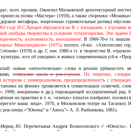
, рус. поэт, прозаик. Окончил Московский архитектурный инст
 принесла поэма «Мастера» (1959), а также сборники «Мозаика»
оя (дерзкие метафоры, энергичные стремительные ритмы) обусло
963 году
Н.С.Хрущев
обрушился на В. с нападками, с угрозами в
ней свободы творчества в условиях тоталитаризма. Эти задачи 
афоричность, аллюзивность, иносказание.
В 1960-70-е гг. вышли
мориал Микеланджело» (1975)
; поэтич. сб-ки
«Ахиллесово сер
Соблазн» (1978) и др. С нач. 1980-х гг. в творчестве В. отрази
 культуры, эссе об ушедших и живых современниках (сб-к «Прор
ытый: новые «непоэтические» слова и реалии урбанистич. м
тмами,
отзвуками джаза и рок-н-ролла
.
По тематике, словар
 историзм с универсализмом, предопределенность с утвержден
становка на фонику проявляется в семантизации созвучий, слов
», 1990;
анаграммы
и др.
), порождающей ассоциативный ряд. Не
ная на практике в т. н. «изопах» (опытах изобразит. поэзии) в 
Берегите ваши лица», 1970, в Московском театре на Таганке).
Н
 рок-опера «“Юнона” и “Авось”» А. Л. Рыбникова, 1981).
Мориц Ю.
Перечитывая Андрея Вознесенского // «Юность».