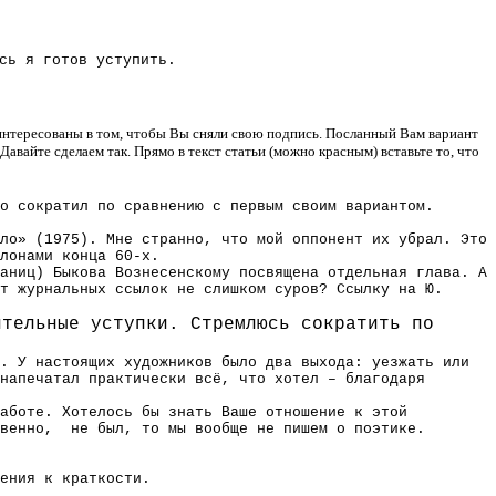
сь я готов уступить.
аинтересованы в том, чтобы Вы сняли свою подпись. Посланный Вам вариант
Давайте сделаем так. Прямо в текст статьи (можно красным) вставьте то, что
о сократил по сравнению с первым своим вариантом.
ло» (1975). Мне странно, что мой оппонент их убрал. Это
лонами конца 60-х.
аниц) Быкова Вознесенскому посвящена отдельная глава. А
т журнальных ссылок не слишком суров? Ссылку на Ю.
ительные уступки. Стремлюсь сократить по
. У настоящих художников было два выхода: уезжать или
напечатал практически всё, что хотел – благодаря
работе. Хотелось бы знать Ваше отношение к этой
твенно, не был, то мы вообще не пишем о поэтике.
ения к краткости.