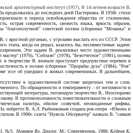
овский архитектурный институт (1957). В 14-летнем возрасте В.
ба продолжалась до последних дней Пастернака. В 1958г. стихи
 произошло в период освобождения общества от сталинизма.
ь, острая современность, свежесть языка, яркость образов,
ы "благополучной" советской поэзии (сборники "Мозаика" и
. с яростной руганью, с угрозами выслать его из СССР. Этим
о этапа, когда он решал, казалось бы, несовместимые задачи:
воззрением. Эти задачи В. реализовал чисто художественными
астер" (1976), "Соблазн" (1978), "Безотчетное" (1981), поэмы
. в творчестве В. вначале проступает предчувствие перемен в
цистичность в поэзии (сборники "Прорабы духа" (1984), "Ров"
орме эссе об ушедших и живых современниках. В дальнейшем,
отсутствие в ху­дожественной системе запретных тем и слов.
еменного. По обращенности и темпераменту – от интимности и
дшествующей литературы, питающую творчество В..
Неоспоримо
ысокому. В противоположность повествовательности и
сложным
тмическая палитра, обилие созвучий, неожиданные рифмы,
На либретто В. А.Л. Рыбниковым создана рок-опера
«Юнона и
спехом. В
1996г. газета "Нувель Обсерватер" назвала В. "самым
81, №5
;
Новиков Вл
.
Диалог. М.: Современник, 1986
;
Кедров К.