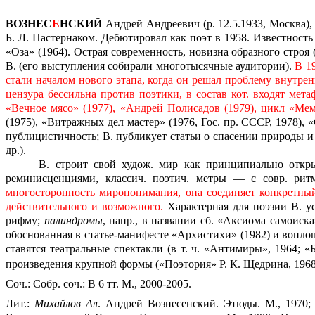
ВОЗНЕС
Е
НСКИЙ
Андрей Андреевич (р. 12.5.1933, Москва)
Б. Л. Пастернаком. Дебютировал как поэт в 1958. Известность
«Оза» (1964). Острая современность, новизна образного стр
В. (его выступления собирали многотысячные аудитории).
В 1
стали началом нового этапа, когда он решал проблему внутрен
цензура бессильна против поэтики, в состав кот. входят мет
«Вечное мясо» (1977), «Андрей Полисадов (1979), цикл «Ме
(1975), «Витражных дел мастер» (1976, Гос. пр. СССР, 1978), «
публицистичность; В. публикует статьи о спасении природы и
др.).
В. строит свой худож. мир как принципиально откр
реминисценциями, классич. поэтич. метры — с совр. ри
многосторонность миропонимания, она соединяет конкретный
действительного и возможного.
Характерная для поэзии В. у
рифму;
палиндромы
, напр., в названии сб.
«Аксиома самоиска
обоснованная в статье-манифесте «Архистихи» (1982) и воплощён
ставятся театральные спектакли (в т. ч. «Антимиры», 1964; «
произведения крупной формы («Поэтория» Р. К. Щедрина, 1968;
Соч.: Собр. соч.: В 6 тт. М., 2000-2005.
Лит.:
Михайлов Ал
. Андрей Вознесенский. Этюды. М., 1970;