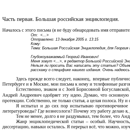
Часть первая. Большая российская энциклопедия.
Началось с этого письма (я не буду обнародовать имя отправите
От:
<
…
>
Отправлено: 13 декабря 2005 г. 13:15
Кому:
Тема: Большая Российская Энциклопедия_для Георгия
Глубокоуважаемый Георгий Иванович!
Меня зовут
<
…
>
, я редактор Большой Российской Эн
Нельзя ли просить Вас написать эту статью? Объем п
расскажу о специфике нашего издания. Очень надею
Здесь прежде всего следует, наконец,
впервые публично 
Петербурге и в Москве, мои письма к нему и телефонные разгов
Естественно, знаком и с Зоей Борисовной Богуславской,
Андрей Андреевич одобряет эту идею. Думаю, что основную
протекции. Собственно, не только статья, а целая полоса. Ну и
Я испытал и до сих пор испытываю противоречивое ч
литературоведы? Где вознесологи? Почему эту работу делаю я,
Тем не менее, долго я не раздумывал, тем более, что Ан
Жанр энциклопедической статьи – особый. Научность,
диссертацию, навыки остались. Я перерыл всё, что можно, изуч