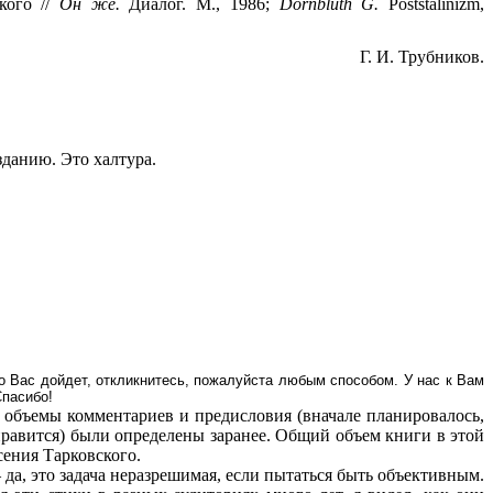
кого //
Он же.
Диалог. М., 1986
;
Dornbl
ü
th
G
.
Poststalinizm
,
Г. И.
Трубников
.
зданию. Это халтура.
о Вас дойдет, откликнитесь, пожалуйста любым способом. У нас к Вам
Спасибо!
о объемы комментариев и предисловия (вначале планировалось,
нравится) были определены заранее. Общий объем книги в этой
сения Тарковского.
да, это задача неразрешимая, если пытаться быть объективным.