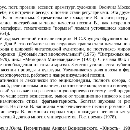
рус. поэт, прозаик, эссеист, драматург, художник. Окончил Моск
себе, их встречи и беседы о поэзии стали регулярными
.
Эта друж
ла В. знаменитым. Стремительное вхождение В. в литературу
ись востребованы такие качества поэзии В., как искренност
 метафоры, тематические "порывы" ломали устоявшиеся канон
64)).
лей художественной интеллигенции». Н.С.Хрущев обрушился на В
. Для В. это событие и последующая травля стали началом новог
ыхода к широкой читательской аудитории, не поступаясь миро
сборники "Дубовый лист виолончельный" (1975), "Витражных дел м
1979), цикл «Мемориал Микеланджело» (1975)). С начала 80-х гг
се освобождения от тоталитаризма. Заметно усиливается публи
спасении природы и культуры. Увеличивается доля прозы в ф
ловотворчестве, работает в жанре визуальной поэзии.
матически и лексически это энциклопедизм,
полнота обзора, 
зикой, религиозным
исканием, соотнесение конкретного и вневр
ллюзий указывает на разветвленную корневую систему всей пре
это чаще всего вознесение, рывок от традици­онно низкого к в
намичность стиха, фрагментарность.
Богатая звуковая и ри
ися. На стихи В. написаны многочисленные песни и романсы. 
ие вечера В.
во многих городах мира проходят с неизменным у
четный доктор многих университетов. Гос. премия (1978).
ориц Юнна.
Перечитывая Андрея Вознесенского. «Юность», 19