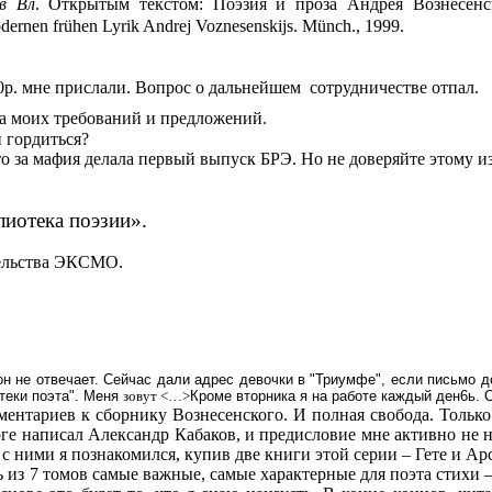
в Вл
. Открытым текстом: Поэзия и проза Андрея Вознесенс
dernen
fr
ü
hen
Lyrik
Andrej
V
oznesenskijs
. Münch
.,
1999.
00р. мне прислали. Вопрос о дальнейшем
сотрудничестве отпал.
ета моих требований и предложений.
 гордиться?
о за мафия делала первый выпуск БРЭ. Но не доверяйте этому и
лиотека поэзии».
ательства ЭКСМО.
он не отвечает. Сейчас дали адрес девочки в "Триумфе", если письмо д
теки поэта". Меня
зовут
<
…
>
Кроме вторника я на работе каждый ден6ь. 
мментариев к сборнику Вознесенского. И полная свобода. Тольк
оге написал Александр Кабаков, и предисловие мне активно не 
с ними я познакомился, купив две книги этой серии – Гете и Ар
из 7 томов самые важные, самые характерные для поэта стихи – 