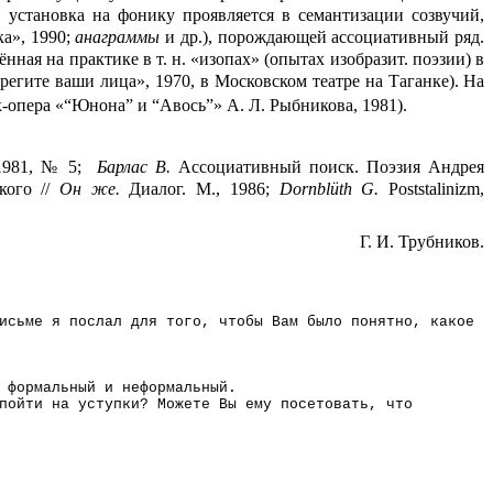
 установка на фонику проявляется в семантизации созвучий,
а», 1990;
анаграммы
и др.
), порождающей ассоциативный ряд.
ная на практике в т. н. «изопах» (опытах изобразит. поэзии) в
ерегите ваши лица», 1970, в Московском театре на Таганке).
На
-опера «“Юнона” и “Авось”» А. Л. Рыбникова, 1981).
 1981, № 5;
Барлас В.
Ассоциативный поиск. Поэзия Андрея
кого //
Он же.
Диалог. М., 1986
;
Dornbl
ü
th
G
.
Poststalinizm
,
Г. И.
Трубников
.
исьме я послал для того, чтобы Вам было понятно, какое
 формальный и неформальный.
пойти на уступки? Можете Вы ему посетовать, что