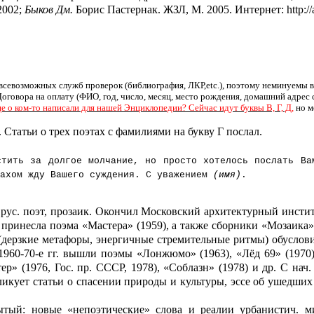
2002
;
Быков Дм.
Борис Пастернак. ЖЗЛ, М. 2005. Интернет: http://a
всевозможных служб проверок (библиография, ЛКР,etc.), поэтому неминуемы в
оговора на оплату (ФИО, год, число, месяц, место рождения, домашний адрес
е о ком-то написали для нашей Энциклопедии? Сейчас идут буквы В, Г, Д,
но м
. Статьи о трех поэтах с фамилиями на букву Г послал.
тить за долгое молчание, но просто хотелось послать Ва
рахом жду Вашего суждения. С уважением
(имя)
.
, рус. поэт, прозаик. Окончил Московский архитектурный инст
 принесла поэма «Мастера» (1959), а также сборники «Мозаика»
оя (дерзкие метафоры, энергичные стремительные ритмы) обусло
1960-70-е гг. вышли поэмы «Лонжюмо» (1963), «Лёд 69» (1970);
 (1976, Гос. пр. СССР, 1978), «Соблазн» (1978) и др. С нач. 
бликует статьи о спасении природы и культуры, эссе об ушедши
ытый: новые «непоэтические» слова и реалии урбанистич. м