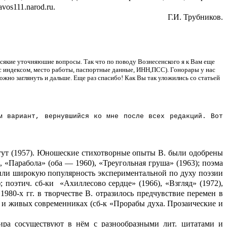
vos111.narod.ru.
Г.И.
Трубников
.
сякие уточняюшие вопросы. Так что по поводу Вознесенского я к Вам еще
 с индексом, место работы, паспортные данные, ИНН,ПСС). Гонорары у нас
ожно заглянуть и дальше. Еще раз спасибо! Как Вы так уложились со статьей
м вариант, вернувшийся ко мне после всех редакций. Вот
итут (1957). Юношеские стихотворные опыты В. были одобрены
, «Парабола» (оба — 1960), «Треугольная груша» (1963); поэма
вили широкую популярность экспериментальной по духу поэзии
 поэтич. сб-ки
«Ахиллесово сердце» (1966), «Взгляд» (1972),
1980-х гг. в творчестве В. отразилось предчувствие перемен в
х и живых современниках (сб-к «Прорабы духа. Прозаические и
ира сосуществуют в нём с разнообразными лит. цитатами и