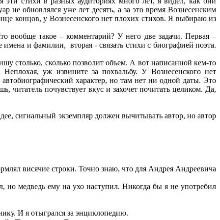
ая эти стихи в разных аудиториях много лет, я видел, как они
р не обновлялся уже лет десять, а за это время Вознесенским
онце концов, у Вознесенского нет плохих стихов. Я выбираю из
то вообще такое – комментарий? У него две задачи. Первая –
е имена и фамилии,
вторая - связать стихи с биографией поэта.
ишу столько, сколько позволит объем. А вот написанной кем-то
 Неплохая, уж извините за похвальбу. У Вознесенского нет
т автобиографический характер, но там нет ни одной даты. Это
ь, читатель почувствует вкус и захочет почитать целиком. Да,
 идее, сигнальный экземпляр должен вычитывать автор, но автор
формлял висячие строки. Точно знаю, что для Андрея Андреевича
л, но медведь ему на ухо наступил. Никогда бы я не употребил
нику. И я отыгрался за энциклопедию.