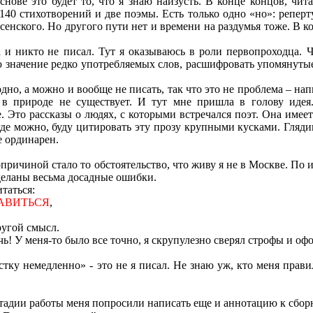
снове это будет то, что я знаю наизусть. В конце концов, чит
40 стихотворений и две поэмы. Есть только одно «но»: репертуа
сенского. Но другого пути нет и времени на раздумья тоже. В к
а и никто
не писал. Тут я оказываюсь в роли первопроходца. Ч
 значение редко употребляемых слов, расшифровать упомянуты
но, а можно и вообще не писать, так что это не проблема – нап
 в природе не существует. И тут мне пришла в голову идея.
е. Это рассказы о людях, с которыми встречался поэт. Она имее
где можно, буду цитировать эту прозу крупными кусками. Глядиш
е ординарен.
вопричиной стало то обстоятельство, что живу я не в Москве. По
сделаны весьма досадные ошибки.
таться:
АВИТЬСЯ
,
угой смысл.
чь! У меня-то было все точно, я скрупулезно сверял строфы и о
тку немедленно» - это не я писал. Не знаю уж, кто меня прави
стадии работы меня попросили написать еще и аннотацию к сбор