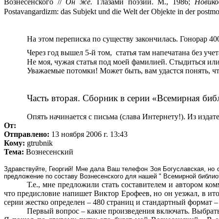
Вознесенского //
Он же.
Глазами поэзии. М.,
1986
;
Новико
Postavangardizm
:
das
Subjekt
und
die
Welt
der
Objekte
in
der
postmo
На этом переписка по существу закончилась. Гонорар 4
Через год вышел 5-й том,
статья там напечатана без уч
Не моя, чужая статья под моей фамилией. Стыдиться или
Уважаемые потомки! Может быть, вам удастся понять, чт
Часть вторая. Сборник в серии «Всемирная биб
Опять начинается с письма (слава Интернету!). Из изд
От:
Отправлено:
13 ноября 2006 г. 13:43
Кому:
gtrubnik
Тема:
Вознесенский
Здравствуйте, Георгий! Мне дала Ваш телефон Зоя Богуславская, но 
предложение по составу Вознесенского для нашей " Всемирной библио
Т.е., мне предложили стать составителем и автором ко
что предисловие напишет Виктор Ерофеев, но он уезжал, в ит
серии жестко определен – 480 страниц и стандартный формат – 
Первый вопрос – какие произведения включать. Выбрать 