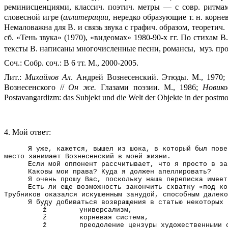
реминисценциями, классич. поэтич. метры — с совр. ритмам
словесной игре (
аллитерации
, нередко образующие т. н. корн
Немаловажна для В. и связь звука с графич. образом, теоретич.
сб. «Тень звука» (1970), «видеомах» 1980-90-х гг
.
По стихам В.
тексты В. написаны многочисленные песни, романсы,
муз. пр
Соч.: Собр. соч.: В 6 тт. М., 2000-2005.
Лит.:
Михайлов Ал
. Андрей Вознесенский. Этюды. М., 1970;
Вознесенского //
Он же.
Глазами поэзии. М.,
1986
;
Новико
Postavangardizm
:
das
Subjekt
und
die
Welt
der
Objekte
in
der
postmo
4. Мой ответ:
Я уже, кажется, вышел из шока, в который был пове
место занимает Вознесенский в моей жизни.
Если мой оппонент рассчитывает, что я просто в за
Каковы мои права? Куда я должен апеллировать?
Я очень прошу Вас, поскольку наша переписка имеет
Есть ли еще возможность закончить схватку «под ко
Трубников
оказался искушенным занудой, способным далеко
Я буду добиваться возвращения в статью некоторых 
ž универсализм,
ž корневая система,
ž преодоление цензуры художественными с