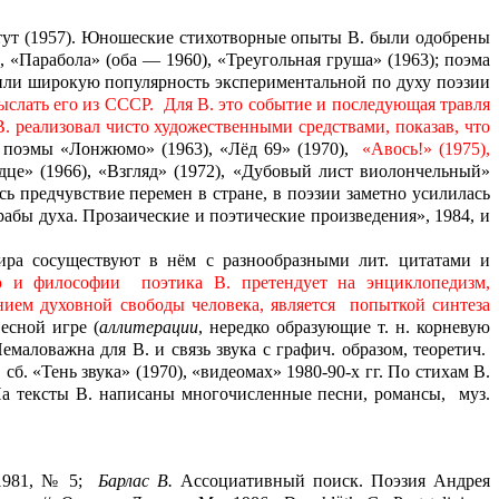
итут (1957). Юношеские стихотворные опыты В. были одобрены
, «Парабола» (оба — 1960), «Треугольная груша» (1963); поэма
вили широкую популярность экспериментальной по духу поэзии
ыслать его из СССР.
Для В. это событие и последующая травля
В. реализовал чисто художественными средствами, показав, что
 поэмы «Лонжюмо» (1963), «Лёд 69» (1970),
«Авось!» (1975),
дце» (1966), «Взгляд» (1972), «Дубовый лист виолончельный»
лось предчувствие перемен в стране, в поэзии заметно усилилась
абы духа. Прозаические и поэтические произведения», 1984, и
ира сосуществуют в нём с разнообразными лит. цитатами и
ю и философии
поэтика В. претендует на энциклопедизм,
ием духовной свободы человека, является
попыткой синтеза
есной игре (
аллитерации
, нередко образующие т. н. корневую
маловажна для В. и связь звука с графич. образом, теоретич.
сб. «Тень звука» (1970), «видеомах» 1980-90-х гг
.
По стихам В.
а тексты В. написаны многочисленные песни, романсы,
муз.
 1981, № 5;
Барлас В.
Ассоциативный поиск. Поэзия Андрея