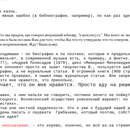
 казнь.
 явные ошибки (в библиографии, например), но как раз зде
то мы придем, как говорил вчерашний юбиляр, "к консенсусу". Мы вовсе не з
она и была послана Вам для того, чтобы Вы что-то утвердили, что-то отвергли. 
или неприемлемым. Жду! Ваша
(имя)
.
ходимыми – по биографии и по поэтике, которые я предельн
мельчит, в современной музыке есть, к примеру, и Шнитке.
77), «Андрей Полисадов (1979), цикл «Мемориал Микеландже
о оппонент просто не знает творчества В., пользуется шаб
рафии, а не журнальные статьи. В огромной книге (900 стр
есте проверил, я нашел лишь журнальную статью. Или запре
 это мне нравится, это
прикольно
.
чает, что он мне нравится. Просто иду на реш
ажен, о нем нельзя не говорить, потомки ничего не поймут
соцкого. Вознесенский осуществил уникальный вариант: он 
естиях».
тью или честной недалекости. Это я уже о будущей нашей 
ждены писать о лауреате Грибачеве, который поэтом, собс
оя идея?
 иносказание.
–
это коряво, конечно, но всё из-за стремл