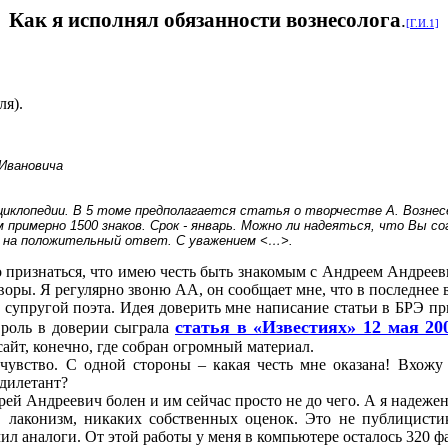
Как я исполнял обязанности вознесолога
.
[Г.И.1]
ля).
 Ивановича
циклопедии. В 5 томе предполагается статья о творчестве А. Вознес
римерно 1500 знаков. Срок - январь. Можно ли надеяться, что Вы со
сь на положительный ответ. С уважением
<
…
>
.
признаться, что имею честь быть знакомым с Андреем Андреевич
оры. Я регулярно звоню АА, он сообщает мне, что в последнее в
 супругой поэта. Идея доверить мне написание статьи в БРЭ при
статья в «Известиях» 12 мая 20
 роль в доверии сыграла
 сайт, конечно, где собран огромный материал.
увство. С одной стороны – какая честь мне оказана! Вхожу
 дилетант?
дрей Андреевич болен и им сейчас просто не до чего. А я надежен
 лаконизм, никаких собственных оценок. Это не публицистика
ил аналоги. От этой работы у меня в компьютере осталось 320 ф