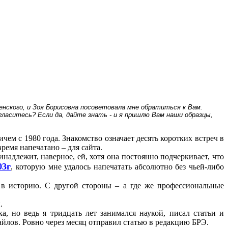
енского, и Зоя Борисовна посоветовала мне обратиться к Вам.
гласитесь? Если да, дайте знать - и я пришлю Вам наши образцы,
ем с 1980 года. Знакомство означает десять коротких встреч в
ремя напечатано – для сайта.
надлежит, наверное, ей, хотя она постоянно подчеркивает, что
03г
, которую мне удалось напечатать абсолютно без чьей-либо
 в историю. С другой стороны – а где же профессиональные
.
, но ведь я тридцать лет занимался наукой, писал статьи и
айлов. Ровно через месяц отправил статью в редакцию БРЭ.