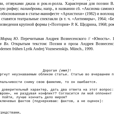
и, отзвуками джаза и рок-н-ролла. Характерная для поэзии В.
евую рифму;
палиндромы
, напр., в названии сб.
«Аксиома самоиск
обоснованная в статье-манифесте «Архистихи» (1982) и воплощён
 ставятся театральные спектакли (в т. ч. «Антимиры», 1964; «Б
оизведения крупной формы («Поэтория» Р. К. Щедрина, 1968; рок
Мориц Ю.
Перечитывая Андрея Вознесенского // «Юность».
в Вл
. Открытым текстом: Поэзия и проза Андрея Вознесенс
dernen
fr
ü
hen
Lyrik
Andrej
V
oznesenskijs
. Münch
.,
1999.
Дорогая
(имя)
!
ргнут неузнаваемым обликом статьи. Статью во вчерашнем п
пальчивости сниму свою фамилию, то он ошибается.
 доверительный характер, дать два ответа на этот вопрос:
вром», не раздувая конфликт? Согласится ли мой оппонент 
 пойти, лучше кончить дело миром?
ключевых фактов (подчеркиваю: фактов, а не оценок):
редствами,