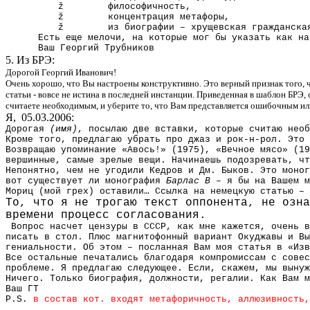
ž философичность,
ž концентрация метафоры,
ž из биографии – хрущевская гражданская
Есть еще мелочи, на которые мог бы указать как на
Ваш
Георгий
Трубников
5. Из БРЭ:
Дорогой Георгий Иванович!
Очень хорошо, что Вы настроены конструктивно. Это верный признак того, ч
статьи - вовсе не истина в последней инстанции. Приведенная в шаблон БРЭ, 
считаете необходимым, и уберите то, что Вам представляется ошибочным 
Я,
05.03.2006:
Дорогая
(имя)
, посылаю две вставки, которые считаю необ
Кроме того, предлагаю убрать про джаз и рок-н-рол. Это 
Возвращаю упоминание «Авось!» (1975), «Вечное мясо» (19
вершинные, самые зрелые вещи. Начинаешь подозревать, чт
Непонятно, чем не угодили Кедров и Дм. Быков. Это моног
вот существует ли монография
Барлас В
– я бы на Вашем м
Мориц (мой грех) оставили… Ссылка на немецкую статью –
То, что я не трогаю текст оппонента, не озна
времени процесс согласования.
Вопрос насчет цензуры в СССР, как мне кажется, очень в
писать в стол. Плюс магнитофонный вариант Окуджавы и Вы
гениальности. Об этом – посланная Вам моя статья в «Изв
Все остальные печатались благодаря компромиссам с совес
проблеме. Я предлагаю следующее. Если, скажем, мы выну
Ничего. Только биография, должности, регалии. Как Вам м
Ваш ГТ
P.S.
в состав кот. входят метафоричность, аллюзивность,