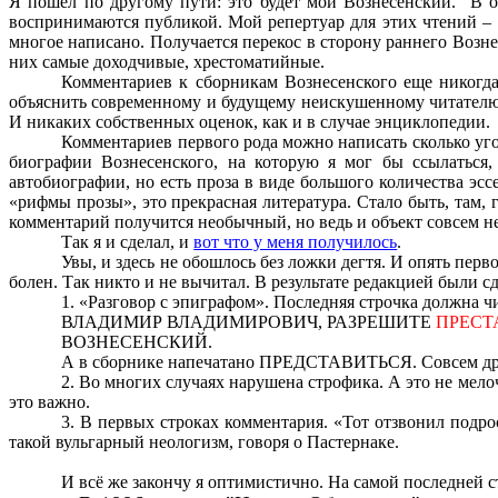
Я пошел по другому пути: это будет мой Вознесенский.
В о
воспринимаются публикой. Мой репертуар для этих чтений – 1
многое написано. Получается перекос в сторону раннего Возне
них самые доходчивые, хрестоматийные.
Комментариев к сборникам Вознесенского еще никогд
объяснить современному и будущему неискушенному читателю
И никаких собственных оценок, как и в случае энциклопедии.
Комментариев первого рода можно написать сколько угод
биографии Вознесенского, на которую я мог бы ссылаться,
автобиографии, но есть проза в виде большого количества эсс
«рифмы прозы», это прекрасная литература. Стало быть, там, 
комментарий получится необычный, но ведь и объект совсем н
Так я и сделал, и
вот что у меня получилось
.
Увы, и здесь не обошлось без ложки дегтя. И опять пер
болен. Так никто и не вычитал. В результате редакцией были 
1. «Разговор с эпиграфом». Последняя строчка должна чи
ВЛАДИМИР ВЛАДИМИРОВИЧ, РАЗРЕШИТЕ
ПРЕСТ
ВОЗНЕСЕНСКИЙ.
А в сборнике напечатано ПРЕДСТАВИТЬСЯ. Совсем др
2. Во многих случаях нарушена строфика. А это не мело
это важно.
3. В первых строках комментария. «Тот отзвонил подрос
такой вульгарный неологизм, говоря о Пастернаке.
И всё же закончу я оптимистично. На самой последней 