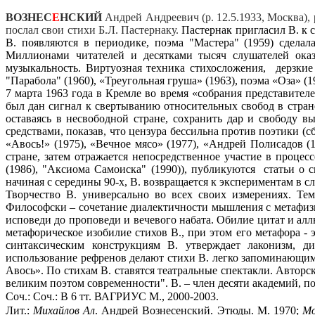
ВОЗНЕС
Е
НСКИЙ
Андрей Андреевич (р. 12.5.1933, Москва), 
послал свои стихи Б.Л. Пастернаку.
Пастернак пригласил В. к 
В. появляются в периодике, поэма "Мастера" (1959) сдела
Миллионами читателей и десятками тысяч слушателей оказал
музыкальность. Виртуозная техника стихосложения,
дерзкие
"Парабола" (1960), «Треугольная груша» (1963), поэма «Оза» (19
7 марта 1963 года в Кремле во время «собрания представите
был дан сигнал к свертыванию относительных свобод в стране
оставаясь в несвободной стране, сохранить дар и свободу в
средствами, показав, что цензура бессильна против поэтики (
«Авось!» (1975), «Вечное мясо» (1977), «Андрей Полисадов (
стране, затем отражается непосредственное участие в процес
(1986), "Аксиома Самоиска" (1990)), публикуются
статьи о 
начиная с середины 90-х, В. возвращается к экспериментам в с
Творчество В. универсально во всех своих измерениях. Те
Философски – сочетание диалектичности мышления с метафи
исповеди до проповеди и вечевого набата. Обилие цитат и а
метафорическое изобилие стихов В., при этом его м
етафора - 
синтаксическим конструкциям В. утверждает лаконизм, ди
использование рефренов делают стихи В. легко запоминающим
Авось». По стихам В. ставятся театральные спектакли.
Авторск
великим поэтом современности". В. – член десяти академий, по
Соч.: Соч.: В 6 тт. ВАГРИУС М., 2000-2003.
Лит.:
Михайлов Ал
. Андрей Вознесенский. Этюды. М. 1970
;
М