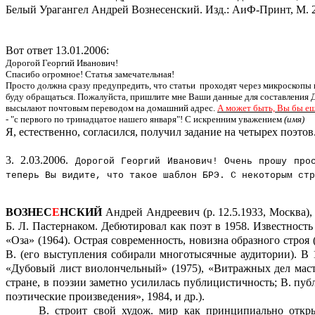
Белый Урагангел Андрей Вознесенский. Изд.: АиФ-Принт, М. 
Вот ответ 13.01.2006:
Дорогой Георгий Иванович!
Спасибо огромное! Статья замечательная!
Просто должна сразу предупредить, что статьи
проходят через микроскопы 
буду обращаться. Пожалуйста, пришлите мне Ваши данные для составления Д
высылают почтовым переводом на домашний адрес.
А может быть, Вы бы ещ
- "с первого по тринадцатое нашего января"! С искренним уважением
(имя)
Я, естественно, согласился, получил задание на четырех поэтов
3.
2.03.2006.
Дорогой Георгий Иванович! Очень прошу прос
теперь Вы видите, что такое шаблон БРЭ. С некоторым ст
ВОЗНЕС
Е
НСКИЙ
Андрей Андреевич (р. 12.5.1933, Москва)
Б. Л. Пастернаком. Дебютировал как поэт в 1958. Известность
«Оза» (1964). Острая современность, новизна образного стр
В. (его выступления собирали многотысячные аудитории). В 
«Дубовый лист виолончельный» (1975), «Витражных дел мастер»
стране, в поэзии заметно усилилась публицистичность; В. пу
поэтические произведения», 1984, и др.).
В. строит свой худож. мир как принципиально откр