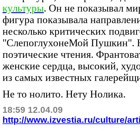
культуры
. Он не показывал ми
фигура показывала направлен
несколько критических подвиго
"
СлепоглухонеМой
Пушкин". Н
поэтические чтения. Франтова
женские сердца, высокий, худ
из самых известных
галерейщ
Не то
нолито
.
Нету
Нолика.
18:59 12.04.09
http://www.izvestia.ru/culture/ar