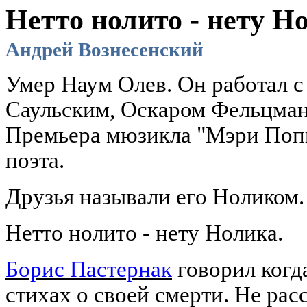
Нетто
нолито
-
нету
Но
Андрей Вознесенский
Умер Наум
Олев
. Он работал 
Саульским, Оскаром
Фельцма
Премьера мюзикла "Мэри
Поп
поэта.
Друзья называли его Ноликом.
Нетто
нолито
-
нету
Нолика.
Борис Пастернак
говорил когд
стихах о своей смерти. Не рас