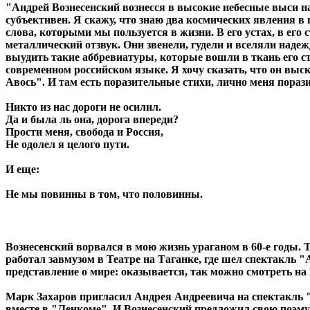
"Андрей Вознесенский вознесся в высокие небесные выси н
субъективен. Я скажу, что знаю два космических явления в
слова, которыми мы пользуется в жизни. В его устах, в е
металлический отзвук. Они звенели, гудели и вселяли наде
выудить такие аббревиатуры, которые вошли в ткань его ст
современном российском языке. Я хочу сказать, что он выс
Авось". И там есть поразительные стихи, лично меня пораз
Никто из нас дороги не осилил.
Да и была ль она, дорога впереди?
Прости меня, свобода и Россия,
Не одолел я целого пути.
И еще:
Не мы повинны в том, что половинны.
Вознесенский ворвался в мою жизнь ураганом в 60-е годы. То
работал завмузом в Театре на Таганке, где шел спектакль
представление о мире: оказывается, так можно смотреть на
Марк Захаров пригласил Андрея Андреевича на спектакль "
вместе в "Ленкоме". И Вознесенский предложил свою поэму