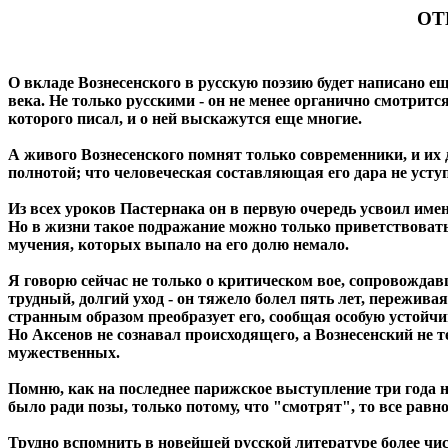
ОТ
О вкладе Вознесенского в русскую поэзию будет написано е
века. Не только русскими - он не менее органично смотритс
которого писал, и о ней выскажутся еще многие.
А живого Вознесенского помнят только современники, и их 
полнотой; что человеческая составляющая его дара не усту
Из всех уроков Пастернака он в первую очередь усвоил именн
Но в жизни такое подражание можно только приветствовать 
мучения, которых выпало на его долю немало.
Я говорю сейчас не только о критическом вое, сопровождавш
трудный, долгий уход - он тяжело болел пять лет, пережива
странным образом преобразует его, сообщая особую устойчив
Но Аксенов не сознавал происходящего, а Вознесенский не 
мужественных.
Помню, как на последнее парижское выступление три года наз
было ради позы, только потому, что "смотрят", то все равно
Трудно вспомнить в новейшей русской литературе более чис