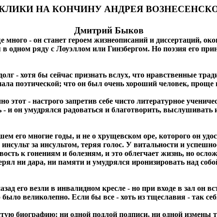
КЛИКИ НА КОНЧИНУ АНДРЕЯ ВОЗНЕСЕНСК
Дмитрий Быков
ще много - он станет героем жизнеописаний и диссертаций, о
я в одном ряду с Лоуэллом или Гинзбергом. Но поэзия его пр
долг - хотя бы сейчас признать вслух, что нравственные тра
пала поэтической; что он был очень хороший человек, проще 
о этот - настрого запретив себе чисто литературное ученичес
- и он умудрялся радоваться и благотворить, выслушивать и 
ем его многие годы, и не о хрущевском оре, которого он удос
я инсульт за инсультом, теряя голос. У витальности и успешн
ость к гонениям и болезням, и это облегчает жизнь, но ослож
терял ни дара, ни памяти и умудрялся иронизировать над соб
ад его везли в инвалидном кресле - но при входе в зал он вс
 было великолепно. Если бы все - хоть из тщеславия - так себ
тую биографию: ни одной подлой подписи, ни одной измены та