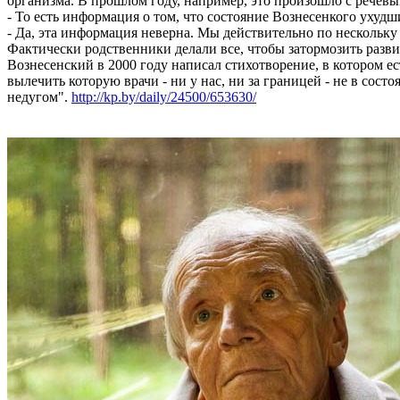
организма. В прошлом году, например, это произошло с речевы
- То есть информация о том, что состояние Вознесенкого ухуд
- Да, эта информация неверна. Мы действительно по нескольку
Фактически родственники делали все, чтобы затормозить разв
Вознесенский в 2000 году написал стихотворение, в котором ест
вылечить которую врачи - ни у нас, ни за границей - не в сос
недугом".
http://kp.by/daily/24500/653630/