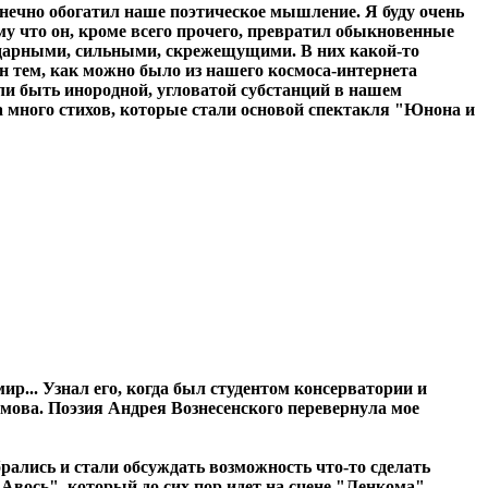
онечно обогатил наше поэтическое мышление. Я буду очень
му что он, кроме всего прочего, превратил обыкновенные
 ударными, сильными, скрежещущими. В них какой-то
ен тем, как можно было из нашего космоса-интернета
али быть инородной, угловатой субстанций в нашем
ра много стихов, которые стали основой спектакля "Юнона и
ир... Узнал его, когда был студентом консерватории и
мова. Поэзия Андрея Вознесенского перевернула мое
ались и стали обсуждать возможность что-то сделать
вось", который до сих пор идет на сцене "Ленкома".