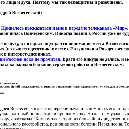
ого лица и духа. Поэтому мы так беззащитны и разобщены.
ндрей Вознесенский)
Привелось высказаться и мне в передаче телеканала «Мир».
ончилась Вознесенским. Никогда поэзия в России уже не буде
е по духу, в которых ощущается понимание места Вознесенско
ых (поэт-шестидесятник, вместе с Евтушенко и Рождественск
к в интернет-дневниках.
ий Россией пока не прочитан.
Враги его никуда не делись, и 
ыкова ожидаю большой серьезной работы о Вознесенском.
ознесенского.
итературе. Яркий представитель знаменитого поколения «шестидесятников», он обладал огром
ах.
ндрея Вознесенского все наперебой начали вспоминать его истор
сульта, который он пережил в прошлом году. Но как нам удалось
лом году, - рассказал "Комсомолке" один из ближайших родственн
ионального расстройства, разновидности болезни Паркинсона. Т