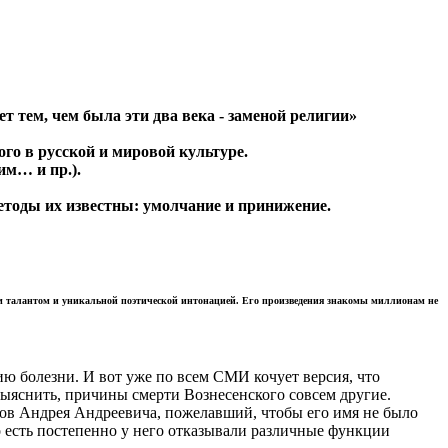
т тем, чем была эти два века - заменой религии»
го в русской и мировой культуре.
им… и пр.).
методы их известны: умолчание и принижение.
ным талантом и уникальной поэтической интонацией. Его произведения знакомы миллионам не
ию болезни. И вот уже по всем СМИ кочует версия, что
 выяснить, причины смерти Вознесенского совсем другие.
иков Андрея Андреевича, пожелавший, чтобы его имя не было
о есть постепенно у него отказывали различные функции