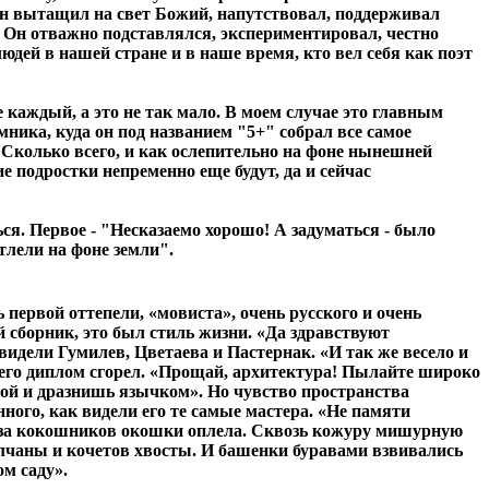
 Он вытащил на свет Божий, напутствовал, поддерживал
 Он отважно подставлялся, экспериментировал, честно
юдей в нашей стране и в наше время, кто вел себя как поэт
е каждый, а это не так мало. В моем случае это главным
мника, куда он под названием "5+" собрал все самое
о! Сколько всего, и как ослепительно на фоне нынешней
 подростки непременно еще будут, да и сейчас
ься. Первое - "Несказаемо хорошо! А задуматься - было
тлели на фоне земли".
первой оттепели, «мовиста», очень русского и очень
 сборник, это был стиль жизни. «Да здравствуют
идели Гумилев, Цветаева и Пастернак. «И так же весело и
о его диплом сгорел. «Прощай, архитектура! Пылайте широко
кой и дразнишь язычком». Но чувство пространства
нного, как видели его те самые мастера. «Не памяти
рюза кокошников окошки оплела. Сквозь кожуру мишурную
лчаны и кочетов хвосты. И башенки буравами взвивались
ом саду».