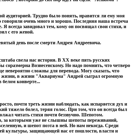
ой аудиторией. Трудно было понять, нравится ли ему моя
но говорили очень много и хорошо. Последняя наша встреча
Я всегда завидовал тем, кому он посвящал свои стихи, и
рил с его женой.
евятый день после смерти Андрея Андреевича.
сштаба свела нас история. В XX веке пять русских
ы соразмерна Вознесенскому. Но надо помнить, что четверо
ще невероятно сложны для перевода. Могу сказать, что
оей жизни, в жизни "Аквариума" Андрей сыграл огромную
белом конверте...
осто, почти треть жизни наблюдать, как испаряется дух и
 тяжело болел, теряя голос. При том, что он всегда был
должал читать стихи почти беззвучно. Шепотом.
ов, за которыми уже не слышны шепоты переживаний,
селенную, и шепот поэта в ней. Но нам некогда. Среди
щей культуры, защищающей нас от пошлости, власти и