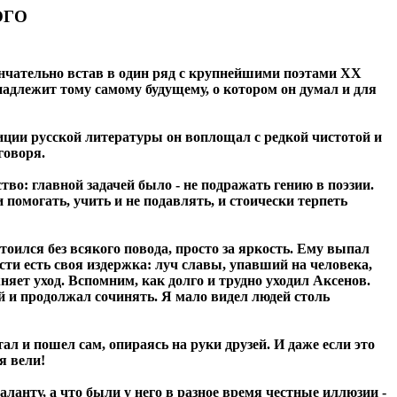
ОГО
кончательно встав в один ряд с крупнейшими поэтами ХХ
инадлежит тому самому будущему, о котором он думал и для
диции русской литературы он воплощал с редкой чистотой и
говоря.
тво: главной задачей было - не подражать гению в поэзии.
помогать, учить и не подавлять, и стоически терпеть
тоился без всякого повода, просто за яркость. Ему выпал
ости есть своя издержка: луч славы, упавший на человека,
няет уход. Вспомним, как долго и трудно уходил Аксенов.
ой и продолжал сочинять. Я мало видел людей столь
тал и пошел сам, опираясь на руки друзей. И даже если это
я вели!
ланту, а что были у него в разное время честные иллюзии -