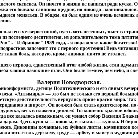
кислого скепсиса. Он ничего в жизни не написал ради куска.
ржка его бывала слишком щедрой, но никогда - машинальной.
тыдился меняться. В общем, он был одним из очень немногих л
евно.
колько его четверостиший, пусть хоть песенных, знает в стран
о из последнего десятилетия, из дополнительного тома пятито
Ров" - "Избранное" 1989 года, - я поразился: какое богатств
одростков запомнит это с первого прочтения! Ведь читающие
т такая боль, которую, кроме лирики, ничто не утоляет.
лучшего периода, единственный итог любой жизни, если вдумат
неба хлопья намокшие шли. Они были темнее, чем небо, и све
Валерия Новодворская.
нконформиста, детище Политехнического и его явных вечерь 
о века. «Антимиры» — это был не только его первый большой
скую действительность вернулись яркие краски мира. Так в
е меридианов и широт». Он должен был стать архитектором, н
, дурочка, весь в пламени диплом! Ты машешь красной юбоч
когда все казалось возможным, он увидел собор Василия Блаже
ным дарам. Здесь купола — кокосы, и тыквы — купола. И би
веков. Диковины кочанные, их буйные листы, кочевников ко
молились столь дерзкому труду — арбузу и маису в чудовищн