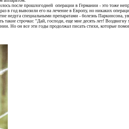
м аппаратом.
шилось после прошлогодней операции в Германии - это тоже неп
 раз в год вывозили его на лечение в Европу, но никаких опера
итие недуга специальными препаратами - болезнь Паркинсона, у
ь такие строчки: "Дай, господи, еще мне десять лет! Воздвигну х
тоянии. Но он все эти годы продолжал писать стихи, которые пом