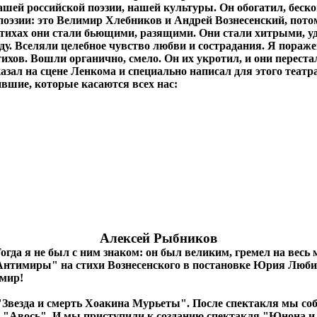
ашей российской поэзии, нашей культуры. Он обогатил, беск
 поэзии: это Велимир Хлебников и Андрей Вознесенский, пото
го стихах они стали бьющими, разящими. Они стали хитрыми,
жду. Вселяли целебное чувство любви и сострадания. Я пораж
ихов. Вошли органично, смело. Он их укротил, и они перест
казал на сцене Ленкома и специально написал для этого теат
ившие, которые касаются всех нас:
Алексей Рыбников
гда я не был с ним знаком: он был великим, гремел на весь м
 "Антимиры" на стихи Вознесенского в постановке Юрия Люби
 мир!
Звезда и смерть Хоакина Мурьеты". После спектакля мы собр
 "Авось". И мы приступили к созданию спектакля "Юнона и А