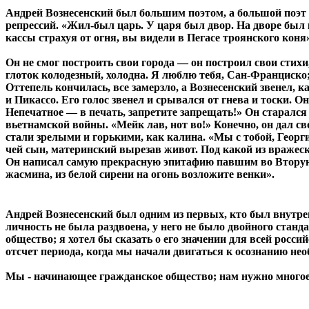
Андрей Вознесенский был большим поэтом, а большой поэт 
репрессий. «Жил-был царь. У царя был двор. На дворе был 
кассы страхуя от огня, вы видели в Пегасе троянского кон
Он не смог построить свои города — он построил свои стих
глоток колодезный, холодна. Я люблю тебя, Сан-Франциско
Оттепель кончилась, все замерзло, а Вознесенский звенел, 
и Пикассо. Его голос звенел и срывался от гнева и тоски. 
Непечатное — в печать, запретите запрещать!» Он старалс
вьетнамской войны. «Мейк лав, нот во!» Конечно, он дал св
стали зрелыми и горькими, как калина. «Мы с тобой, Георгий,
чей сын, материнский вырезав живот. Под какой из вражес
Он написал самую прекрасную эпитафию павшим во Вторую м
жасмина, из белой сирени на огонь возложите венки».
Андрей Вознесенский был одним из первых, кто был внутренн
личность не была раздвоена, у него не было двойного станда
общество; я хотел бы сказать о его значении для всей росс
отсчет периода, когда мы начали двигаться к осознанию не
Мы - начинающее гражданское общество; нам нужно многое с