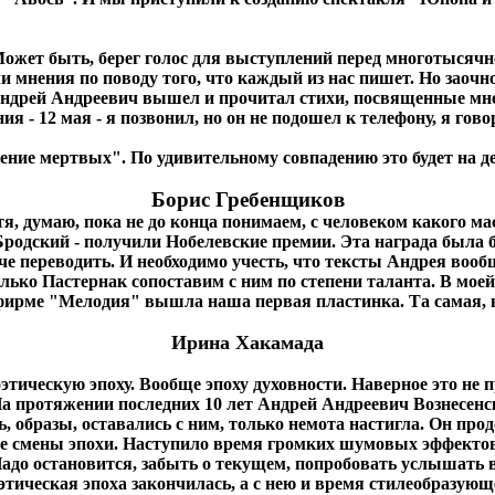
 Может быть, берег голос для выступлений перед многотысячн
али мнения по поводу того, что каждый из нас пишет. Но заоч
ндрей Андреевич вышел и прочитал стихи, посвященные мне. 
я - 12 мая - я позвонил, но он не подошел к телефону, я гово
ние мертвых". По удивительному совпадению это будет на д
Борис Гребенщиков
я, думаю, пока не до конца понимаем, с человеком какого ма
родский - получили Нобелевские премии. Эта награда была б
че переводить. И необходимо учесть, что тексты Андрея вооб
только Пастернак сопоставим с ним по степени таланта. В м
фирме "Мелодия" вышла наша первая пластинка. Та самая, в 
Ирина Хакамада
ическую эпоху. Вообще эпоху духовности. Наверное это не пр
протяжении последних 10 лет Андрей Андреевич Вознесенский
, образы, оставались с ним, только немота настигла. Он про
ение смены эпохи. Наступило время громких шумовых эффект
Надо остановится, забыть о текущем, попробовать услышать в
тическая эпоха закончилась, а с нею и время стилеобразую