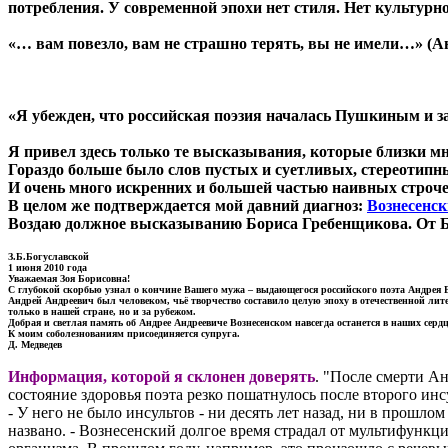
потребления. У современной эпохи нет стиля. Нет культурн
«… вам повезло, вам не страшно терять, вы не имели…» (А
«Я убежден, что российская поэзия началась Пушкиным и зак
Я привел здесь только те высказывания, которые близки мн
Гораздо больше было слов пустых и суетливых, стереотипн
И очень много искренних и большей частью наивных строче
В целом же подтверждается мой давний диагноз:
Вознесенск
Воздаю должное высказыванию Бориса Гребенщикова. От Б
З.Б.Богуславской
1 июня 2010 года
Уважаемая Зоя Борисовна!
С глубокой скорбью узнал о кончине Вашего мужа – выдающегося российского поэта Андрея В
Андрей Андреевич был человеком, чьё творчество составило целую эпоху в отечественной л
только в нашей стране, но и за рубежом.
Добрая и светлая память об Андрее Андреевиче Вознесенском навсегда останется в наших сердц
К моим соболезнованиям присоединяется супруга.
Д. Медведев
Информация, которой я склонен доверять
. "После смерти А
состояние здоровья поэта резко пошатнулось после второго ин
- У него не было инсультов - ни десять лет назад, ни в прош
названо. - Вознесенский долгое время страдал от мультифункц