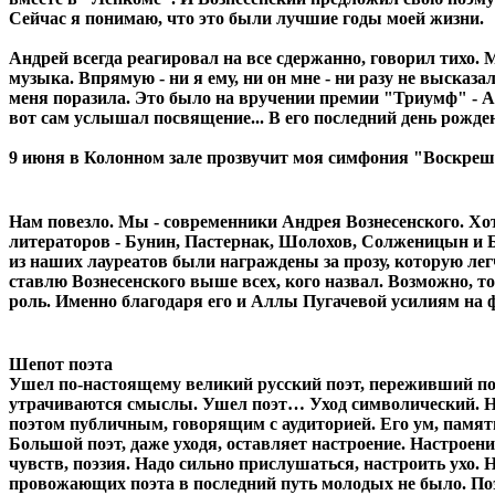
Сейчас я понимаю, что это были лучшие годы моей жизни.
Андрей всегда реагировал на все сдержанно, говорил тихо.
музыка. Впрямую - ни я ему, ни он мне - ни разу не высказ
меня поразила. Это было на вручении премии "Триумф" - А
вот сам услышал посвящение... В его последний день рождени
9 июня в Колонном зале прозвучит моя симфония "Воскреше
Нам повезло. Мы - современники Андрея Вознесенского. Хот
литераторов - Бунин, Пастернак, Шолохов, Солженицын и Б
из наших лауреатов были награждены за прозу, которую лег
ставлю Вознесенского выше всех, кого назвал. Возможно, 
роль. Именно благодаря его и Аллы Пугачевой усилиям на 
Шепот поэта
Ушел по-настоящему великий русский поэт, переживший поэт
утрачиваются смыслы. Ушел поэт… Уход символический. На 
поэтом публичным, говорящим с аудиторией. Его ум, память
Большой поэт, даже уходя, оставляет настроение. Настро
чувств, поэзия. Надо сильно прислушаться, настроить ухо. 
провожающих поэта в последний путь молодых не было. Поэ