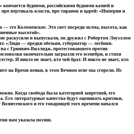
 кончается буднями, российскими буднями казней и
 про вертикаль власти, про тиранов и царей: «Империи и
 — это Коломенское. Это свет посреди холма, высота, как
лненные высотой».
о не раскусили и выпускали, он дружил с Робертом Лоуэллом
из: «Люди — предки обезьян, губернатор — лесбиян.
ства с Гринвич-Виллидж, протестовавшего против
человолки окончательно загрызли его осенебри, и стихи
тер. И никто не знает, кто чей брат. И никто не знает, кто
е на Время венки, в этом Вечном огне мы сгорели. Из
ожно. Когда свобода была категорией запретной, его
тва. Его литературные качества будут оценивать критики,
от Вознесенского и его товарищей того времени начался
тия нам указала поэзия.