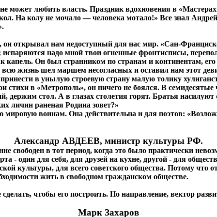
не может любить власть. Праздник вдохновения в «Мастерах»
кол. На колу не мочало — человека мотало!» Все знал Андрей
я».
и, он открывал нам недоступный для нас мир. «Сан-Франциско
; испаряются надо мной твои огненные фронтисписы, перепо
как капель. Он был странником по странам и континентам, ег
Он всю жизнь шел маршем несогласных и оставил нам этот дев
я принести в унылую строевую страну малую толику хулиган
ои стихи в «Метрополь», он ничего не боялся. В семидесятые 
 держим стол. А в глазах столетия горят. Братья насилуют сес
ких личин раненая Родина зовет?»
ировую воинам. Она действительна и для поэтов: «Возложит
Александр АВДЕЕВ, министр культуры РФ.
е свободен в тот период, когда это было практически невозм
рта - один для себя, для друзей на кухне, другой - для общес
ийской культуры, для всего советского общества. Потому что 
обходимости жить в свободном гражданском обществе.
делать, чтобы его построить. Но направление, вектор разви
Марк Захаров