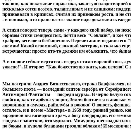
так они, как показывает практика, зачастую плодотворней 
несколько сотен поэтов, талантливых и не слишком; подде
признавался в кризисах, считая их признаком роста, и не с
- и понимал, что право на это звание надо доказывать ежедн
А стихи говорят теперь сами - у каждого свой набор, но нес
образом стихи семидесятых, почти весь "Соблазн", и кое-чт
храброе, веселое и безбашенное. Перечитавши недавно его "
анемии! Какой огромный, сложный материк, и сколько еще п
встречаются: просто кто-то должен им объяснить, что бывае
А в голове сейчас вертится - из двух стихотворений того, 
ужасно!". И второе: "Как божественно жить, как нелепо! С 
Мы потеряли Андрея Вознесенского, отрока Варфоломея, но
большого поэта — последний слиток серебра от Серебряног
Антимиры! Фантасты — посреди муры». В черно-белую совет
свойски, как те арбузы у ворот, Земля болтается в авоськ
коровники в амурах, райклубы в рококо! О юность, феникс
осталось, и в поэме «Мастера» в 1959 году, ранней ранью, 
юродивой вы возводили храм, а богу плодородия, его зем
глядела с завитков, что чудилось Мичурину шестнадцатых 
по бокам, и купола булавами грозили облакам! И москвичи 