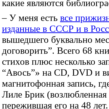
какие являются библиогр
– У меня есть
все прижиз
изданные в СССР и в Рос
вышедшего буквально меся
договорить”. Всего 68 кни
стихов плюс несколько з
“Авось”» на CD, DVD и ви
магнитофонная запись, гд
Лиле Брик (возлюбленная
пережившая его на 48 лет.