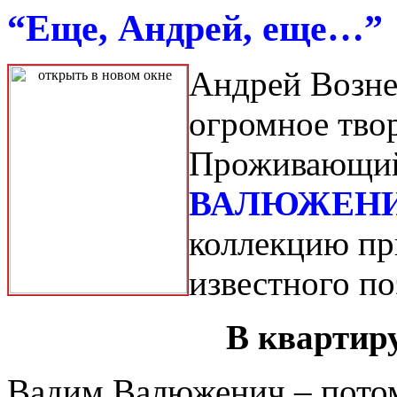
“Еще, Андрей, еще…”
Андрей Возне
огромное твор
Проживающий
ВАЛЮЖЕН
коллекцию пр
известного по
В квартир
Вадим Валюженич – пото