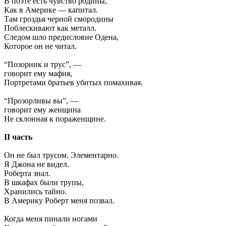
В поэте есть чувство родины,
Как в Америке — капитал.
Там гроздья черной смородины
Поблескивают как металл.
Следом шло предисловие Одена,
Которое он не читал.
“Позорник и трус”, —
говорит ему мафия,
Портретами братьев убитых помахивая.
“Прозорливы вы”, —
говорит ему женщина
Не склонная к пораженщине.
II часть
Он не был трусом. Элементарно.
Я Джона не видел.
Роберта знал.
В шкафах были трупы,
Хранились тайно.
В Америку Роберт меня позвал.
Когда меня пинали ногами