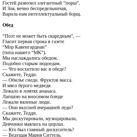
Гостей развозил элегантный “порш”.
И Зоя, вечно беспредельничая,
Варила нам интеллектуальный борщ.
Обед
“Поэт не может быть скаредным”, —
Гласит первая строка в газете
“Мор Кавенгардиан”
(типа нашего “МК”).
Мы наслаждались обедом,
Подобно старым людоедам.
— Что восхитило вас в обеде?
Скажите, Тедди.
— Обилье снеди. Фруктов масса.
И мясо бурого медведя
Лежало в ломтях ананаса.
Лапшою на вносимом блюде
Лежали вяленые люди.
— Они вкусней вчерашней леди?
Скажите, Тедди.
Мы дискутировали, музицировали,
Девчонки маялись на цирлах.
— Кто был главный дискуситель?
— Ведущая Мария Ситтель.