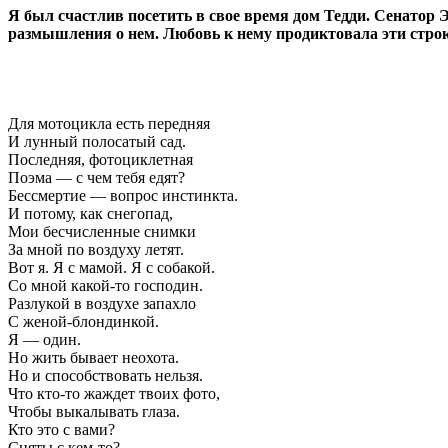
Я был счастлив посетить в свое время дом Тедди. Сенатор 
размышления о нем. Любовь к нему продиктовала эти строк
Для мотоцикла есть передняя
И лунный полосатый сад.
Последняя, фотоциклетная
Поэма — с чем тебя едят?
Бессмертие — вопрос инстинкта.
И потому, как снегопад,
Мои бесчисленные снимки
За мной по воздуху летят.
Вот я. Я с мамой. Я с собакой.
Со мной какой-то господин.
Разлукой в воздухе запахло
С женой-блондинкой.
Я — один.
Но жить бывает неохота.
Но и способствовать нельзя.
Что кто-то жаждет твоих фото,
Чтобы выкалывать глаза.
Кто это с вами?
Сняты с кем-то?