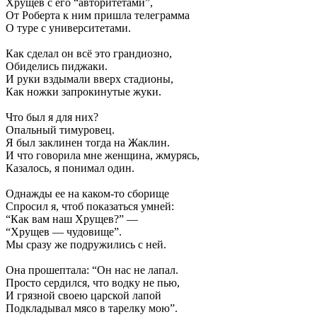
Хрущев с его “авторитетами”,
От Роберта к ним пришла телеграмма
О туре с университетами.
Как сделал он всё это грандиозно,
Обиделись пиджаки.
И руки вздымали вверх стадионы,
Как ножки запрокинутые жуки.
Что был я для них?
Опальный тимуровец.
Я был заклинен тогда на Жаклин.
И что говорила мне женщина, жмурясь,
Казалось, я понимал один.
Однажды ее на каком-то сборище
Спросил я, чтоб показаться умней:
“Как вам наш Хрущев?” —
“Хрущев — чудовище”.
Мы сразу же подружились с ней.
Она прошептала: “Он нас не лапал.
Просто сердился, что водку не пью,
И грязной своею царской лапой
Подкладывал мясо в тарелку мою”.