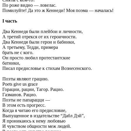
По роже видно — ловелас.
Помилуйте! Да это ж Кеннеди! Моя поэма — началась!
I часть
Два Кеннедя были плейбои и личности,
А третий отрекся от их героичности.
Два Кеннедя были герои и бабники,
А третьему, Тедди, примера
брать не с кого.
Он просто любил протестантские
батники,
Писал предисловье к стихам Вознесенского.
Поэты являют грацию.
Poets give us grace
Горации, рации, Тагор. Рацио.
Газманов. Рацио.
Поэты не папарацци —
В этом есть прогресс.
Когда я читаю его предисловие,
Выпущенное в издательстве “Дабл Дэй”,
Я проникаюсь к нему любовью
И чувством общности меж людей.