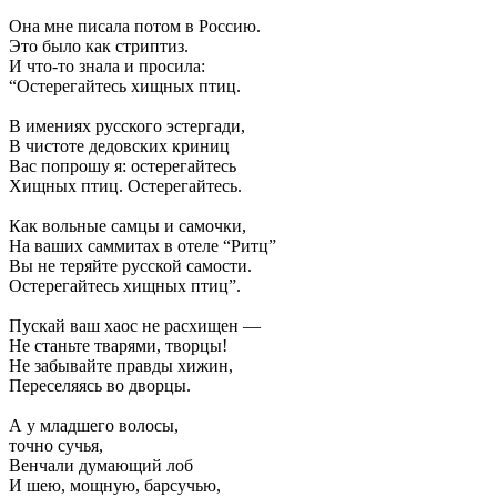
Она мне писала потом в Россию.
Это было как стриптиз.
И что-то знала и просила:
“Остерегайтесь хищных птиц.
В имениях русского эстергади,
В чистоте дедовских криниц
Вас попрошу я: остерегайтесь
Хищных птиц. Остерегайтесь.
Как вольные самцы и самочки,
На ваших саммитах в отеле “Ритц”
Вы не теряйте русской самости.
Остерегайтесь хищных птиц”.
Пускай ваш хаос не расхищен —
Не станьте тварями, творцы!
Не забывайте правды хижин,
Переселяясь во дворцы.
А у младшего волосы,
точно сучья,
Венчали думающий лоб
И шею, мощную, барсучью,