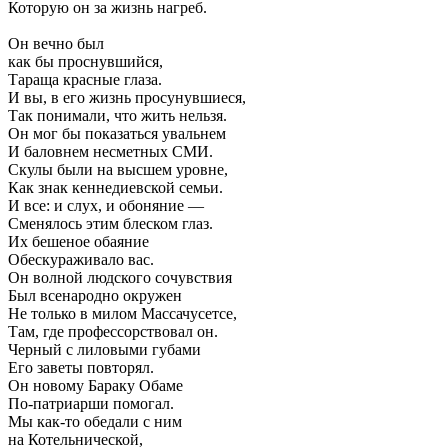
Которую он за жизнь нагреб.
Он вечно был
как бы проснувшийся,
Тараща красные глаза.
И вы, в его жизнь просунувшиеся,
Так понимали, что жить нельзя.
Он мог бы показаться увальнем
И баловнем несметных СМИ.
Скулы были на высшем уровне,
Как знак кеннедиевской семьи.
И все: и слух, и обоняние —
Сменялось этим блеском глаз.
Их бешеное обаяние
Обескураживало вас.
Он волной людского сочувствия
Был всенародно окружен
Не только в милом Массачусетсе,
Там, где профессорствовал он.
Черный с лиловыми губами
Его заветы повторял.
Он новому Бараку Обаме
По-патриарши помогал.
Мы как-то обедали с ним
на Котельнической,